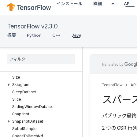
インストール
詳細
API
SendTPUEmbeddingGradients
SetDiff1d
SetSize
TensorFlow v2.3.0
Shape
ShapeN
概要
Python
C++
Java
ShardDataset
Shuffle
And
Repeat
Dataset
V2
Shuffle
Dataset
V2
Shuffle
Dataset
V3
Shutdown
Distributed
TPU
Size
Skipgram
TensorFlow
API
Sleep
Dataset
スパー
Slice
Sliding
Window
Dataset
Snapshot
パブリック最終
Snapshot
Dataset
2 つの CSR 行
Sobol
Sample
Space
To
Batch
Nd