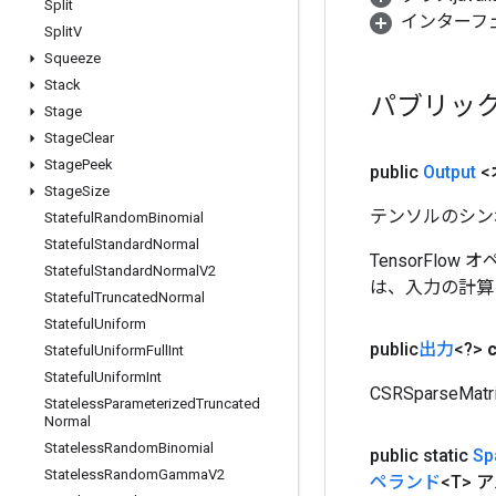
Split
インターフ
Split
V
Squeeze
Stack
パブリッ
Stage
Stage
Clear
Stage
Peek
public
Output
<
Stage
Size
テンソルのシン
Stateful
Random
Binomial
Stateful
Standard
Normal
TensorFlo
Stateful
Standard
Normal
V2
は、入力の計算
Stateful
Truncated
Normal
Stateful
Uniform
public
出力
<?>
Stateful
Uniform
Full
Int
Stateful
Uniform
Int
CSRSparseMatr
Stateless
Parameterized
Truncated
Normal
Stateless
Random
Binomial
public static
Sp
Stateless
Random
Gamma
V2
ペランド
<T> 