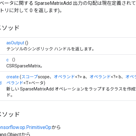
タに関する SparseMatrixAdd 出力の勾配は現在定義されていませ
リに対して 0 を返します)。
メソッド
asOutput
()
テンソルのシンボリック ハンドルを返します。
c
（）
CSRSparseMatrix。
create
(
スコープ
scope、
オペランド
<?> a、
オペランド
<?> b、
オペ
d
ペランド
<T>ベータ)
新しい SparseMatrixAdd オペレーションをラップするクラスを
ド。
メソッド
ensorflow.op.PrimitiveOp
から
ang.Objectから