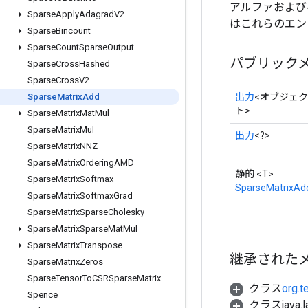
アルファおよびベー
Sparse
Apply
Adagrad
V2
はこれらのエント
Sparse
Bincount
Sparse
Count
Sparse
Output
パブリック
Sparse
Cross
Hashed
Sparse
Cross
V2
出力
<オブジェク
Sparse
Matrix
Add
ト>
Sparse
Matrix
Mat
Mul
Sparse
Matrix
Mul
出力
<?>
Sparse
Matrix
NNZ
Sparse
Matrix
Ordering
AMD
静的 <T>
Sparse
Matrix
Softmax
SparseMatrixAd
Sparse
Matrix
Softmax
Grad
Sparse
Matrix
Sparse
Cholesky
Sparse
Matrix
Sparse
Mat
Mul
Sparse
Matrix
Transpose
継承された
Sparse
Matrix
Zeros
Sparse
Tensor
To
CSRSparse
Matrix
クラス
org.t
Spence
クラスjava.l