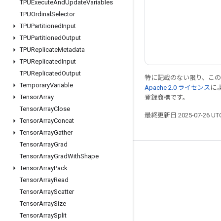
TPUExecute
And
Update
Variables
TPUOrdinal
Selector
TPUPartitioned
Input
TPUPartitioned
Output
TPUReplicate
Metadata
TPUReplicated
Input
TPUReplicated
Output
特に記載のない限り、こ
Temporary
Variable
Apache 2.0 ライセンス
に
Tensor
Array
登録商標です。
Tensor
Array
Close
最終更新日 2025-07-26 U
Tensor
Array
Concat
Tensor
Array
Gather
Tensor
Array
Grad
Tensor
Array
Grad
With
Shape
つながる
Tensor
Array
Pack
ブログ
Tensor
Array
Read
フォーラム
Tensor
Array
Scatter
Tensor
Array
Size
GitHub
Tensor
Array
Split