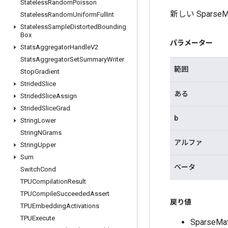
Stateless
Random
Poisson
新しい Spar
Stateless
Random
Uniform
Full
Int
Stateless
Sample
Distorted
Bounding
Box
パラメーター
Stats
Aggregator
Handle
V2
Stats
Aggregator
Set
Summary
Writer
範囲
Stop
Gradient
Strided
Slice
ある
Strided
Slice
Assign
Strided
Slice
Grad
b
String
Lower
String
NGrams
アルファ
String
Upper
Sum
ベータ
Switch
Cond
TPUCompilation
Result
TPUCompile
Succeeded
Assert
戻り値
TPUEmbedding
Activations
TPUExecute
Sparse