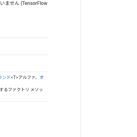
ん (TensorFlow
ランド
<T>アルファ、
オ
作成するファクトリ メソッ