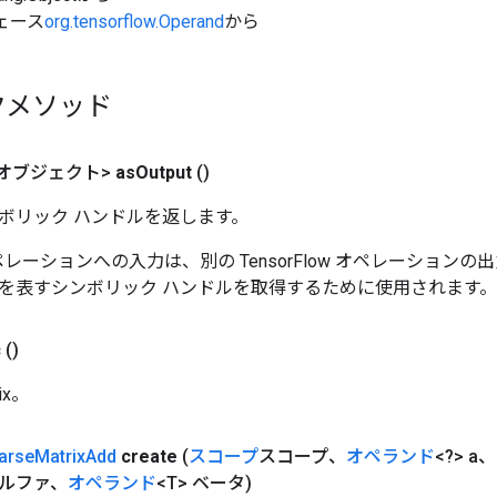
ェース
org.tensorflow.Operand
から
クメソッド
オブジェクト>
as
Output
()
ボリック ハンドルを返します。
w オペレーションへの入力は、別の TensorFlow オペレーショ
を表すシンボリック ハンドルを取得するために使用されます。
c
()
ix。
arse
Matrix
Add
create
(
スコープ
スコープ、
オペランド
<?> a、
アルファ、
オペランド
<T> ベータ)