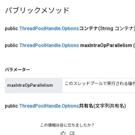
パブリックメソッド
public
Thread
Pool
Handle
.
Options
コンテナ
(String コンテナ
public
Thread
Pool
Handle
.
Options
max
Intra
Op
Parallelism
パラメーター
このスレッドプールで実行される操
maxIntraOpParallelism
public
Thread
Pool
Handle
.
Options
共有名
(文字列共有名)
この情報は役に立ちましたか？