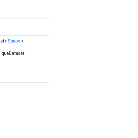
ist<
Shape
>
niqueDataset.