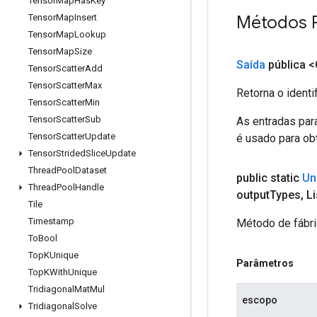
Tensor
Map
Has
Key
Métodos 
Tensor
Map
Insert
Tensor
Map
Lookup
Tensor
Map
Size
Saída
pública <
Tensor
Scatter
Add
Tensor
Scatter
Max
Retorna o identi
Tensor
Scatter
Min
Tensor
Scatter
Sub
As entradas par
Tensor
Scatter
Update
é usado para obt
Tensor
Strided
Slice
Update
Thread
Pool
Dataset
public static
Un
Thread
Pool
Handle
output
Types
,
Li
Tile
Timestamp
Método de fábri
To
Bool
Top
KUnique
Parâmetros
Top
KWith
Unique
Tridiagonal
Mat
Mul
escopo
Tridiagonal
Solve