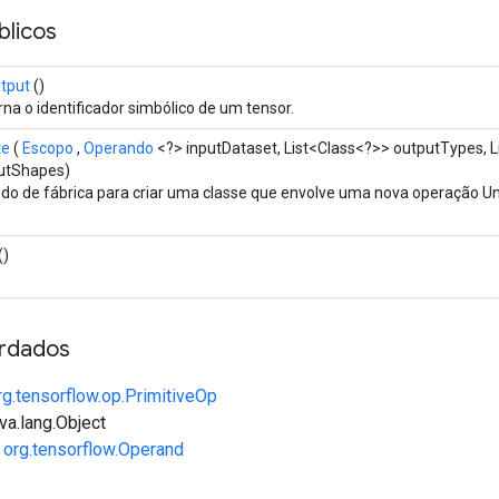
licos
tput
()
na o identificador simbólico de um tensor.
te
(
Escopo
,
Operando
<?> inputDataset, List<Class<?>> outputTypes, L
utShapes)
do de fábrica para criar uma classe que envolve uma nova operação U
()
rdados
rg.tensorflow.op.PrimitiveOp
va.lang.Object
e
org.tensorflow.Operand