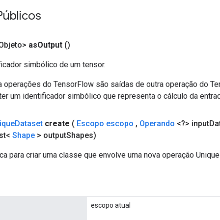
Públicos
Objeto>
as
Output
()
ficador simbólico de um tensor.
a operações do TensorFlow são saídas de outra operação do T
er um identificador simbólico que representa o cálculo da entrad
ique
Dataset
create
(
Escopo escopo
,
Operando
<?> input
Da
st<
Shape
> output
Shapes)
ca para criar uma classe que envolve uma nova operação Unique
escopo atual