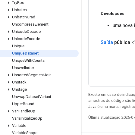
Try
Rpc
Unbatch
Devoluções
Unbatch
Grad
Uncompress
Element
uma nova 
Unicode
Decode
Unicode
Encode
Saída
pública <
Unique
Unique
Dataset
Unique
With
Counts
Unravel
Index
Unsorted
Segment
Join
Unstack
Unstage
Exceto em caso de indicaç
Unwrap
Dataset
Variant
amostras de código são l
Upper
Bound
Java é uma marca registrad
Var
Handle
Op
Última atualização 2025-0
Var
Is
Initialized
Op
Variable
Variable
Shape