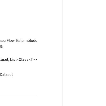
ensorFlow. Este método
a.
taset
,
List<Class<?>>
Dataset.