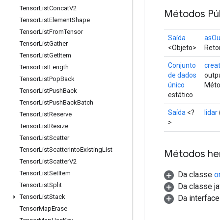
Tensor
List
Concat
V2
Métodos Púb
Tensor
List
Element
Shape
Tensor
List
From
Tensor
Saída
asOu
Tensor
List
Gather
<Objeto>
Retor
Tensor
List
Get
Item
Conjunto
crea
Tensor
List
Length
de dados
outp
Tensor
List
Pop
Back
único
Méto
Tensor
List
Push
Back
estático
Tensor
List
Push
Back
Batch
Saída
<?
lidar
Tensor
List
Reserve
>
Tensor
List
Resize
Tensor
List
Scatter
Tensor
List
Scatter
Into
Existing
List
Métodos he
Tensor
List
Scatter
V2
Tensor
List
Set
Item
Da classe
o
Tensor
List
Split
Da classe ja
Tensor
List
Stack
Da interfac
Tensor
Map
Erase