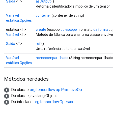
Saída
<T>
asOutput
()
Retorna o identificador simbólico de um tensor.
Variável
contêiner
(contêiner de string)
estática.Opções
estática <T>
create
(escopo
do escopo
, formato
da forma
, t
Variável
<T>
Método de fábrica para criar uma classe envolv
Saída
<T>
ref
()
Uma referência ao tensor variável.
Variável
nomecompartilhado
(String nomecompartilhado
estática.Opções
Métodos herdados
Da classe
org.tensorflow.op.PrimitiveOp
Da classe java.lang.Object
Da interface
org.tensorflow.Operand