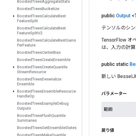
Boosted
Trees
Aggregate
Stats
Boosted
Trees
Bucketize
public
Output
<
Boosted
Trees
Calculate
Best
Feature
Split
テンソルのシン
Boosted
Trees
Calculate
Best
Feature
Split
V2
TensorFlo
Boosted
Trees
Calculate
Best
Gains
Per
Feature
は、入力の計算
Boosted
Trees
Center
Bias
Boosted
Trees
Create
Ensemble
public static
Be
Boosted
Trees
Create
Quantile
Stream
Resource
新しい Bess
Boosted
Trees
Deserialize
Ensemble
Boosted
Trees
Ensemble
Resource
パラメーター
Handle
Op
Boosted
Trees
Example
Debug
Outputs
範囲
Boosted
Trees
Flush
Quantile
Summaries
Boosted
Trees
Get
Ensemble
States
戻り値
Boosted
Trees
Make
Quantile