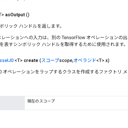
T>
as
Output
()
ボリック ハンドルを返します。
w オペレーションへの入力は、別の TensorFlow オペレーショ
を表すシンボリック ハンドルを取得するために使用されます。
ssel
J0
<T>
create
(
スコープ
scope
,
オペランド
<T> x)
elJ0 オペレーションをラップするクラスを作成するファクトリ 
現在のスコープ