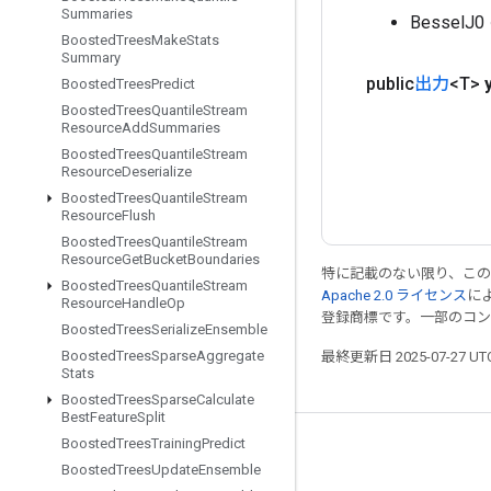
Summaries
Bessel
Boosted
Trees
Make
Stats
Summary
public
出力
<T>
Boosted
Trees
Predict
Boosted
Trees
Quantile
Stream
Resource
Add
Summaries
Boosted
Trees
Quantile
Stream
Resource
Deserialize
Boosted
Trees
Quantile
Stream
Resource
Flush
Boosted
Trees
Quantile
Stream
Resource
Get
Bucket
Boundaries
特に記載のない限り、こ
Boosted
Trees
Quantile
Stream
Apache 2.0 ライセンス
に
Resource
Handle
Op
登録商標です。一部のコ
Boosted
Trees
Serialize
Ensemble
Boosted
Trees
Sparse
Aggregate
最終更新日 2025-07-27 U
Stats
Boosted
Trees
Sparse
Calculate
Best
Feature
Split
Boosted
Trees
Training
Predict
つながる
Boosted
Trees
Update
Ensemble