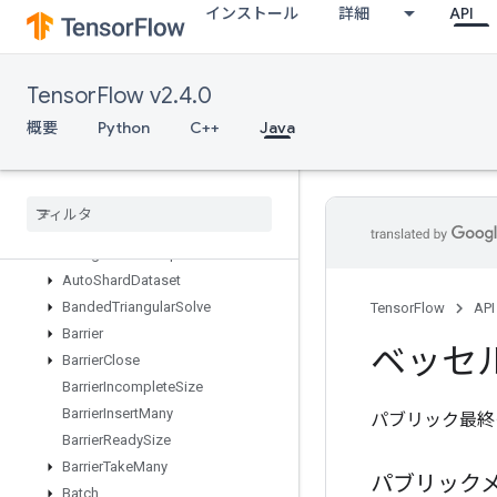
インストール
詳細
API
ApplyAdagradV2
AssertCardinalityDataset
AssertNextDataset
TensorFlow v2.4.0
AssertThat
Assign
概要
Python
C++
Java
AssignAdd
Assign
Add
Variable
Op
Assign
Sub
Assign
Sub
Variable
Op
Assign
Variable
Op
Auto
Shard
Dataset
Banded
Triangular
Solve
TensorFlow
API
Barrier
ベッセル
Barrier
Close
Barrier
Incomplete
Size
Barrier
Insert
Many
パブリック最終
Barrier
Ready
Size
Barrier
Take
Many
パブリック
Batch