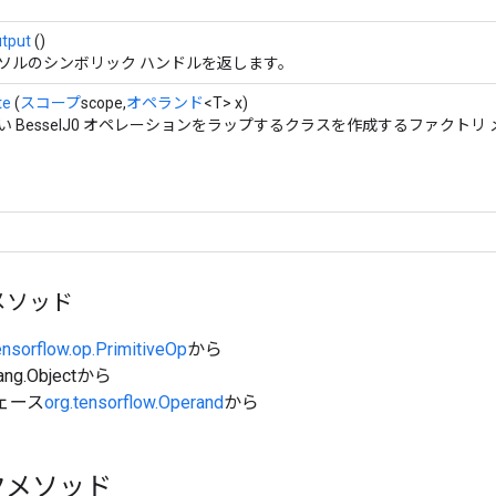
tput
()
ソルのシンボリック ハンドルを返します。
te
(
スコープ
scope,
オペランド
<T> x)
い BesselJ0 オペレーションをラップするクラスを作成するファクトリ
メソッド
ensorflow.op.PrimitiveOp
から
ang.Objectから
ェース
org.tensorflow.Operand
から
クメソッド