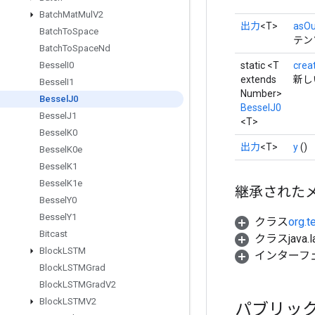
Batch
Mat
Mul
V2
出力
<T>
asOu
Batch
To
Space
テン
Batch
To
Space
Nd
static <T
crea
Bessel
I0
extends
新し
Bessel
I1
Number>
Bessel
J0
BesselJ0
Bessel
J1
<T>
Bessel
K0
出力
<T>
y
()
Bessel
K0e
Bessel
K1
Bessel
K1e
継承された
Bessel
Y0
Bessel
Y1
クラス
org.t
Bitcast
クラスjava.l
Block
LSTM
インターフ
Block
LSTMGrad
Block
LSTMGrad
V2
Block
LSTMV2
パブリッ