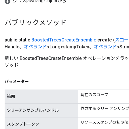
クラスjava.lang.Objectから
eHandleOp
パブリックメソッド
ureSplit
public static
Boosted
Trees
Create
Ensemble
create
(
スコー
Handle、
オペランド
<Long>stamp
Token、
オペランド
<Stri
新しい BoostedTreesCreateEnsemble オペレーシ
ソッド。
パラメーター
現在のスコープ
範囲
作成するツリー アンサン
ツリーアンサンブルハンドル
リソーススタンプの初期値
スタンプトークン