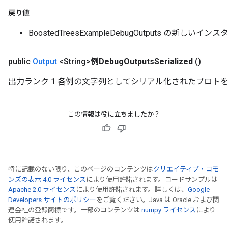
戻り値
BoostedTreesExampleDebugOutputs の新しいイン
public
Output
<String>
例Debug
Outputs
Serialized
()
出力ランク 1 各例の文字列としてシリアル化されたプロトを含む
この情報は役に立ちましたか？
特に記載のない限り、このページのコンテンツは
クリエイティブ・コモ
ンズの表示 4.0 ライセンス
により使用許諾されます。コードサンプルは
Apache 2.0 ライセンス
により使用許諾されます。詳しくは、
Google
Developers サイトのポリシー
をご覧ください。Java は Oracle および関
連会社の登録商標です。一部のコンテンツは
numpy ライセンス
により
使用許諾されます。