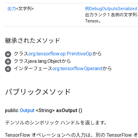
出力
<文字列>
例DebugOutputsSerialized
出力ランク 1 各例の文字
Tensor。
継承されたメソッド
クラス
org.tensorflow.op.PrimitiveOp
から
クラスjava.lang.Objectから
インターフェース
org.tensorflow.Operand
から
パブリックメソッド
public
Output
<String>
as
Output
()
テンソルのシンボリック ハンドルを返します。
TensorFlow オペレーションへの入力は、別の TensorF