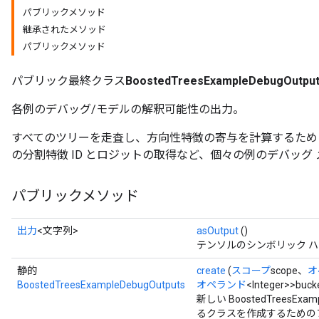
パブリックメソッド
継承されたメソッド
パブリックメソッド
パブリック最終クラス
BoostedTreesExampleDebugOutpu
各例のデバッグ/モデルの解釈可能性の出力。
すべてのツリーを走査し、方向性特徴の寄与を計算するため
の分割特徴 ID とロジットの取得など、個々の例のデバッグ
パブリックメソッド
Flush
出力
<文字列>
asOutput
()
eHandleOp
テンソルのシンボリック 
静的
create
(
スコープ
scope、
オ
BoostedTreesExampleDebugOutputs
オペランド
<Integer>>buck
新しい BoostedTreesEx
ureSplit
るクラスを作成するための