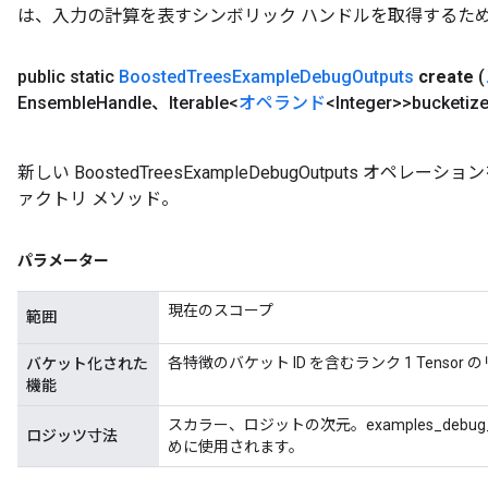
は、入力の計算を表すシンボリック ハンドルを取得するた
public static
Boosted
Trees
Example
Debug
Outputs
create
(
Ensemble
Handle、Iterable<
オペランド
<Integer>>bucketiz
新しい BoostedTreesExampleDebugOutputs 
ァクトリ メソッド。
パラメーター
現在のスコープ
範囲
各特徴のバケット ID を含むランク 1 Tensor 
バケット化された
機能
スカラー、ロジットの次元。examples_debug_o
ロジッツ寸法
めに使用されます。