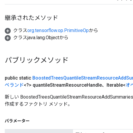
継承されたメソッド
クラス
org.tensorflow.op.PrimitiveOp
から
クラスjava.lang.Objectから
パブリックメソッド
public static
Boosted
Trees
Quantile
Stream
Resource
Add
Su
ペランド
<?> quantile
Stream
Resource
Handle、Iterable<
オ
新しい BoostedTreesQuantileStreamResourceAdd
作成するファクトリ メソッド。
パラメーター