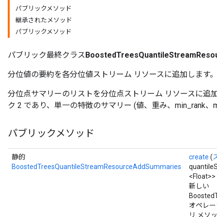
パブリックメソッド
継承されたメソッド
パブリックメソッド
Flush
パブリック最終クラス
BoostedTreesQuantileStreamRes
eHandleOp
分位値の要約を各分位値ストリーム リソースに追加します
分位点サマリーのリストを分位点ストリーム リソースに追
ク 2 であり、単一の特徴のサマリー (値、重み、min_rank、m
ureSplit
パブリックメソッド
静的
create
(
BoostedTreesQuantileStreamResourceAddSummaries
quantile
<Float>
新しい
Boosted
オペレー
リ メソ