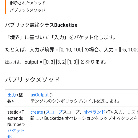
継承されたメソッド
パブリックメソッド
パブリック最終クラス
Bucketize
「境界」に基づいて「入力」をバケット化します。
たとえば、入力が境界 = [0, 10, 100] の場合、入力 = [[-5, 10000] [1
出力は、output = [[0, 3] [3, 2] [1, 3]] となります。
パブリックメソッド
出力
<整
asOutput
()
数>
テンソルのシンボリック ハンドルを返します。
static <T
create
(
スコープ
スコープ、
オペランド
<T> 入力、リスト 
extends
新しい Bucketize オペレーションをラップするクラ
Number>
バケット
化