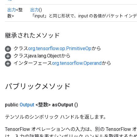
出力
<整
出力
()
数>
「input」と同じ形状で、input の各値がバケット 
継承されたメソッド
クラス
org.tensorflow.op.PrimitiveOp
から
クラスjava.lang.Objectから
インターフェース
org.tensorflow.Operand
から
パブリックメソッド
public
Output
<整数>
as
Output
()
テンソルのシンボリック ハンドルを返します。
TensorFlow オペレーションへの入力は、別の TensorF
は、入力の計算を表すシンボリック ハンドルを取得するた