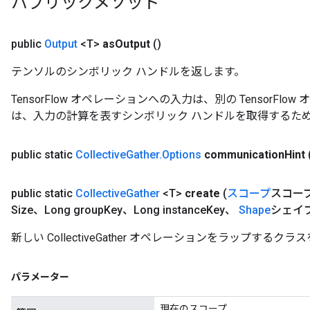
パブリックメソッド
public
Output
<T>
as
Output
()
テンソルのシンボリック ハンドルを返します。
TensorFlow オペレーションへの入力は、別の TensorF
は、入力の計算を表すシンボリック ハンドルを取得するた
public static
Collective
Gather
.
Options
communication
Hint
public static
Collective
Gather
<T>
create
(
スコープ
スコー
Size、Long group
Key、Long instance
Key、
Shape
シェイ
新しい CollectiveGather オペレーションをラップす
パラメーター
現在のスコープ