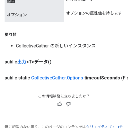
範囲
オプションの属性値を持ちます
オプション
戻り値
CollectiveGather の新しいインスタンス
public
出力
<T>
データ
()
Batch
public static
Collective
Gather
.
Options
timeout
Seconds
(Fl
atch
この情報は役に立ちましたか？
特に記載のない限り、このページのコンテンツは
クリエイティブ・コモ