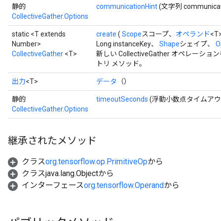
静的
communicationHint
(文字列 communicati
CollectiveGather.Options
static <T extends
create
(
Scope
スコープ、
オペランド
<T
Number>
Long instanceKey、
Shape
シェイプ、
O
CollectiveGather
<T>
新しい CollectiveGather オ
トリ メソッド。
出力
<T>
データ
（）
静的
timeoutSeconds
(浮動小数点タイムアウ
CollectiveGather.Options
継承されたメソッド
クラス
org.tensorflow.op.PrimitiveOp
から
クラスjava.lang.Objectから
インターフェース
org.tensorflow.Operand
から