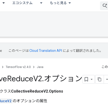
エコシステム
もっと見る
このページは
Cloud Translation API
によって翻訳されました。
TensorFlow v2.4.0
Java
この
ive
Reduce
V2
.
オプション
クラス
CollectiveReduceV2.Options
duceV2
のオプションの属性