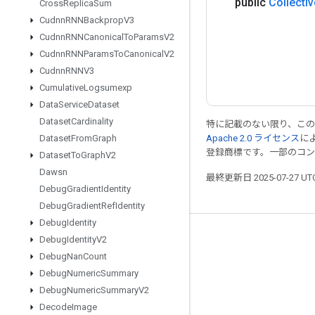
public
Collectiv
Cross
Replica
Sum
Cudnn
RNNBackprop
V3
Cudnn
RNNCanonical
To
Params
V2
Cudnn
RNNParams
To
Canonical
V2
Cudnn
RNNV3
Cumulative
Logsumexp
Data
Service
Dataset
Dataset
Cardinality
特に記載のない限り、こ
Apache 2.0 ライセンス
に
Dataset
From
Graph
登録商標です。一部のコ
Dataset
To
Graph
V2
Dawsn
最終更新日 2025-07-27 U
Debug
Gradient
Identity
Debug
Gradient
Ref
Identity
Debug
Identity
つながる
Debug
Identity
V2
Debug
Nan
Count
ブログ
Debug
Numeric
Summary
フォーラム
Debug
Numeric
Summary
V2
Decode
Image
GitHub