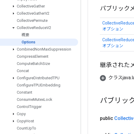
Collective
Gather
パブリック
Collective
Gather
V2
Collective
Permute
CollectiveReduc
Collective
Reduce
V2
オプション
概要
CollectiveReduc
Options
オプション
Combined
Non
Max
Suppression
Compress
Element
継承された
Compute
Batch
Size
Concat
クラスjava.l
Configure
Distributed
TPU
Configure
TPUEmbedding
Constant
パブリッ
Consume
Mutex
Lock
Control
Trigger
Copy
public
Collectiv
Copy
Host
Count
Up
To