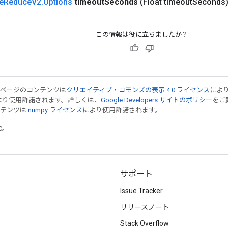
e
Reduce
V2
.
Options
timeout
Seconds
(Float timeout
Seconds
この情報は役に立ちましたか？
のページのコンテンツは
クリエイティブ・コモンズの表示 4.0 ライセンス
によ
より使用許諾されます。詳しくは、
Google Developers サイトのポリシー
をご覧
ンテンツは
numpy ライセンス
により使用許諾されます。
TC。
サポート
Issue Tracker
リリースノート
Stack Overflow