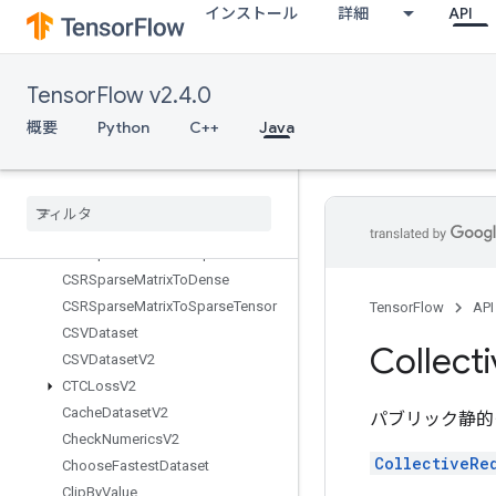
インストール
詳細
API
ats
BoostedTreesSparseCalculateBestFeatureSplit
BoostedTreesTrainingPredict
TensorFlow v2.4.0
BoostedTreesUpdateEnsemble
BoostedTreesUpdateEnsembleV2
概要
Python
C++
Java
BroadcastDynamicShape
Broadcast
Gradient
Args
Broadcast
To
Bucketize
CSRSparse
Matrix
Components
CSRSparse
Matrix
To
Dense
CSRSparse
Matrix
To
Sparse
Tensor
TensorFlow
API
CSVDataset
Collect
CSVDataset
V2
CTCLoss
V2
Cache
Dataset
V2
パブリック静的
Check
Numerics
V2
CollectiveRe
Choose
Fastest
Dataset
Clip
By
Value