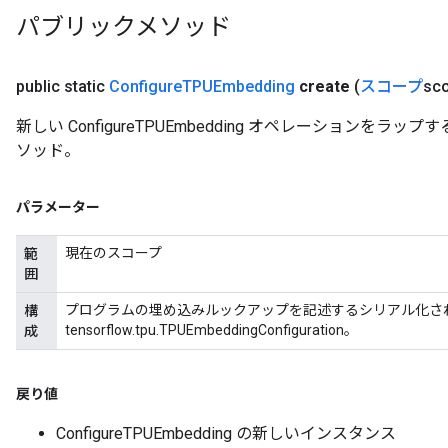
パブリックメソッド
public static
Configure
TPUEmbedding
create
(
スコープ
sco
新しい ConfigureTPUEmbedding オペレーションを
ソッド。
パラメーター
現在のスコープ
範
囲
プログラムの埋め込みルックアップを記述するシリアル化さ
構
tensorflow.tpu.TPUEmbeddingConfiguration。
成
戻り値
ConfigureTPUEmbedding の新しいインスタンス