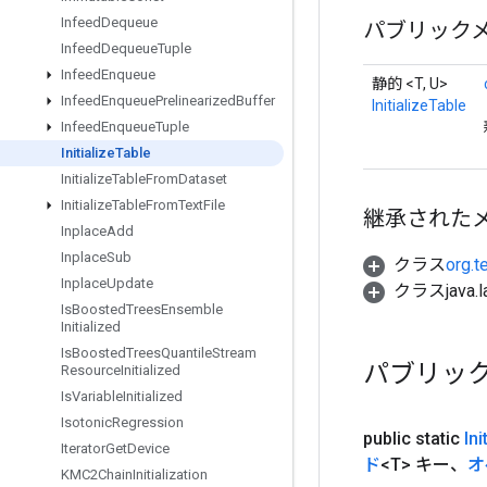
Infeed
Dequeue
パブリック
Infeed
Dequeue
Tuple
Infeed
Enqueue
静的 <T, U>
Infeed
Enqueue
Prelinearized
Buffer
InitializeTable
Infeed
Enqueue
Tuple
Initialize
Table
Initialize
Table
From
Dataset
Initialize
Table
From
Text
File
継承された
Inplace
Add
Inplace
Sub
クラス
org.t
Inplace
Update
クラスjava.l
Is
Boosted
Trees
Ensemble
Initialized
Is
Boosted
Trees
Quantile
Stream
パブリッ
Resource
Initialized
Is
Variable
Initialized
Isotonic
Regression
public static
Ini
Iterator
Get
Device
ド
<T> キー、
オ
KMC2Chain
Initialization