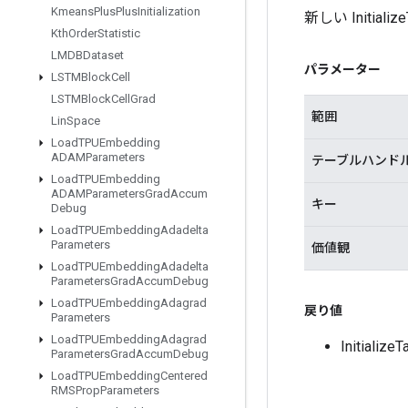
Kmeans
Plus
Plus
Initialization
新しい Init
Kth
Order
Statistic
LMDBDataset
パラメーター
LSTMBlock
Cell
LSTMBlock
Cell
Grad
範囲
Lin
Space
Load
TPUEmbedding
ADAMParameters
テーブルハンド
Load
TPUEmbedding
ADAMParameters
Grad
Accum
キー
Debug
Load
TPUEmbedding
Adadelta
Parameters
価値観
Load
TPUEmbedding
Adadelta
Parameters
Grad
Accum
Debug
Load
TPUEmbedding
Adagrad
戻り値
Parameters
Load
TPUEmbedding
Adagrad
Initial
Parameters
Grad
Accum
Debug
Load
TPUEmbedding
Centered
RMSProp
Parameters