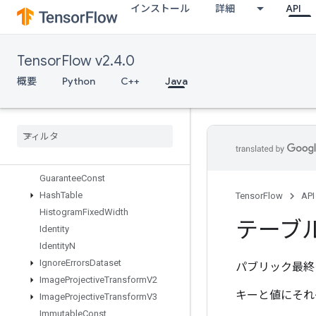
インストール
詳細
API
FusedBatchNormGradV3
FusedBatchNormV3
GRUBlockCell
TensorFlow v2.4.0
GRUBlockCellGrad
Gather
概要
Python
C++
Java
GatherNd
Generate
Bounding
Box
Proposals
Get
Session
Handle
Get
Session
Tensor
Gradients
Guarantee
Const
Hash
Table
TensorFlow
API
Histogram
Fixed
Width
テーブ
Identity
Identity
N
Ignore
Errors
Dataset
パブリック最終
Image
Projective
Transform
V2
キーと値にそれ
Image
Projective
Transform
V3
Immutable
Const