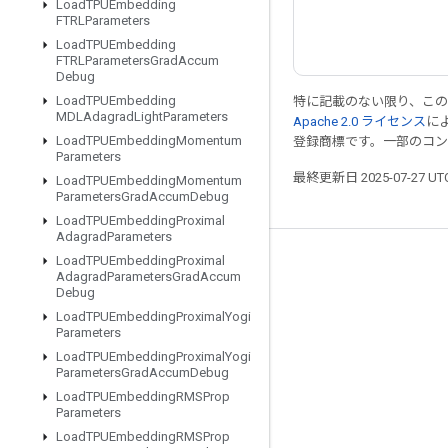
Load
TPUEmbedding
FTRLParameters
Load
TPUEmbedding
FTRLParameters
Grad
Accum
Debug
Load
TPUEmbedding
特に記載のない限り、こ
MDLAdagrad
Light
Parameters
Apache 2.0 ライセンス
に
Load
TPUEmbedding
Momentum
登録商標です。一部のコ
Parameters
最終更新日 2025-07-27 U
Load
TPUEmbedding
Momentum
Parameters
Grad
Accum
Debug
Load
TPUEmbedding
Proximal
Adagrad
Parameters
Load
TPUEmbedding
Proximal
つながる
Adagrad
Parameters
Grad
Accum
Debug
ブログ
Load
TPUEmbedding
Proximal
Yogi
フォーラム
Parameters
Load
TPUEmbedding
Proximal
Yogi
GitHub
Parameters
Grad
Accum
Debug
Twitter
Load
TPUEmbedding
RMSProp
Parameters
YouTube
Load
TPUEmbedding
RMSProp