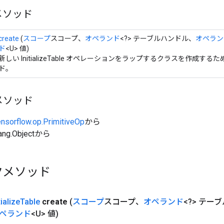
メソッド
create
(
スコープ
スコープ、
オペランド
<?> テーブルハンドル、
オペラン
ド
<U> 値)
新しい InitializeTable オペレーションをラップするクラスを作成す
ド。
メソッド
ensorflow.op.PrimitiveOp
から
ang.Objectから
クメソッド
tialize
Table
create
(
スコープ
スコープ、
オペランド
<?> テー
ペランド
<U> 値)