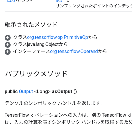
出力
<ロング>
索引
（）
arameters
サンプリングされたポイントのインデッ
ParametersGradAccumDebug
meters
ametersGradAccumDebug
継承されたメソッド
rs
クラス
org.tensorflow.op.PrimitiveOp
から
ersGradAccumDebug
クラスjava.lang.Objectから
tDescentParameters
インターフェース
org.tensorflow.Operand
から
ntDescentParametersGradAccumDebug
パブリックメソッド
public
Output
<Long>
as
Output
()
テンソルのシンボリック ハンドルを返します。
TensorFlow オペレーションへの入力は、別の TensorF
は、入力の計算を表すシンボリック ハンドルを取得するた