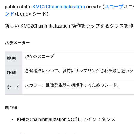
public static
KMC2Chain
Initialization
create
(
スコープ
スコ
ンド
<Long> シード)
新しい KMC2ChainInitialization 操作をラップする
パラメーター
現在のスコープ
範囲
各候補点について、以前にサンプリングされた最も近いク
距離
スカラー。乱数発生器を初期化するためのシード。
シード
戻り値
KMC2ChainInitialization の新しいインスタンス