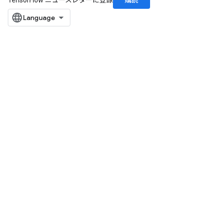
購読
TensorFlow ニュースレターに登録
ize
Requantize