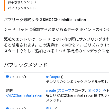
継承されたメソッド
パブリックメソッド
パブリック最終クラス
KMC2ChainInitialization
シード セットに追加する必要があるデータ ポイントのイン
距離のエントリは、シード セット内の既にサンプリングさ
ると想定されます。この演算は、k-MC^2 アルゴリズムの 
sGradAccumDebug
スター中心として追加される 1 つの候補点のインデックス
rs
ersGradAccumDebug
パブリックメソッド
rs
ersGradAccumDebug
Parameters
出力
<ロング>
asOutput
()
テンソルのシンボリック ハンドルを返し
GradAccumDebug
静的
create
(
スコープ
スコープ、
オペランド
<
Parameters
KMC2ChainInitialization
新しい KMC2ChainInitializati
ters
メソッド。
tersGradAccumDebug