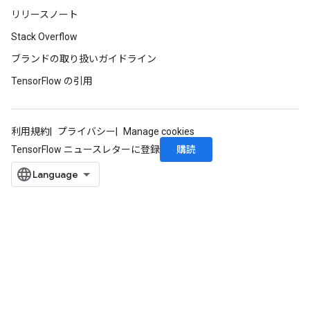
リリースノート
Stack Overflow
Requantize
ブランドの取り扱いガイドライン
ize
TensorFlow の引用
AndReluAndRequantize
u
uAndRequantize
利用規約
プライバシー
Manage cookies
購読
TensorFlow ニュースレターに登録
AndRelu
AndReluAndRequantize
ize
Requantize
ize