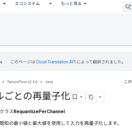
エコシステム
もっと見る
このページは
Cloud Translation API
によって翻訳されました。
TensorFlow v2.4.0
Java
この
ルごとの再量子化
クラス
RequantizePerChannel
既知の最小値と最大値を使用して入力を再量子化します。