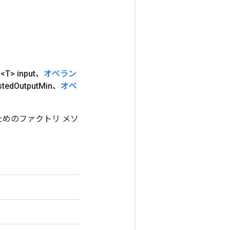
ド
<T> input、
オペラン
sted
Output
Min、
オペ
するためのファクトリ メソ