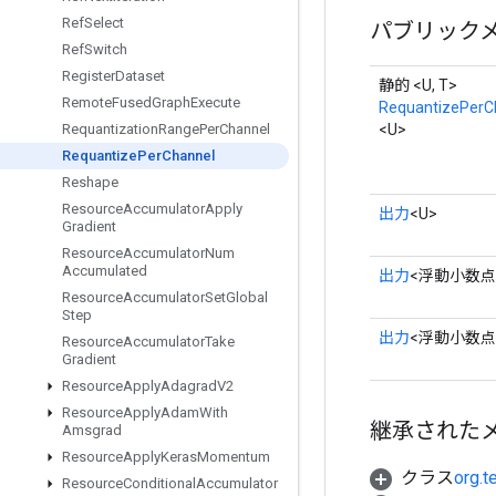
Ref
Select
パブリック
Ref
Switch
Register
Dataset
静的 <U, T>
Remote
Fused
Graph
Execute
RequantizePerC
<U>
Requantization
Range
Per
Channel
Requantize
Per
Channel
Reshape
Resource
Accumulator
Apply
出力
<U>
Gradient
Resource
Accumulator
Num
Accumulated
出力
<浮動小数点
Resource
Accumulator
Set
Global
Step
出力
<浮動小数点
Resource
Accumulator
Take
Gradient
Resource
Apply
Adagrad
V2
Resource
Apply
Adam
With
継承された
Amsgrad
Resource
Apply
Keras
Momentum
クラス
org.t
Resource
Conditional
Accumulator