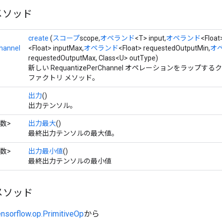
メソッド
create
(
スコープ
scope,
オペランド
<T> input,
オペランド
<Float
hannel
<Float> inputMax,
オペランド
<Float> requestedOutputMin,
オ
requestedOutputMax, Class<U> outType)
新しい RequantizePerChannel オペレーションをラップ
ファクトリ メソッド。
出力
()
出力テンソル。
数>
出力最大
()
最終出力テンソルの最大値。
数>
出力最小値
()
最終出力テンソルの最小値
メソッド
ensorflow.op.PrimitiveOp
から