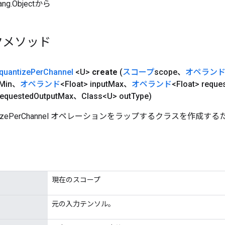
ang.Objectから
クメソッド
quantize
Per
Channel
<U>
create
(
スコープ
scope、
オペラン
Min、
オペランド
<Float> input
Max、
オペランド
<Float> reque
requested
Output
Max、Class<U> out
Type)
ntizePerChannel オペレーションをラップするクラスを作成
現在のスコープ
元の入力テンソル。