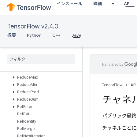
インストール
詳細
API
RaggedTensorToVariantGradient
Range
Rank
TensorFlow v2.4.0
ReadVariableOp
RebatchDataset
概要
Python
C++
Java
RebatchDatasetV2
Recv
Recv
TPUEmbedding
Activations
Reduce
All
Reduce
Any
Reduce
Max
Reduce
Min
TensorFlow
API
Reduce
Prod
チャネ
Reduce
Sum
Ref
Enter
Ref
Exit
パブリック最終
Ref
Identity
チャネルごとに
Ref
Merge
Ref
Next
Iteration