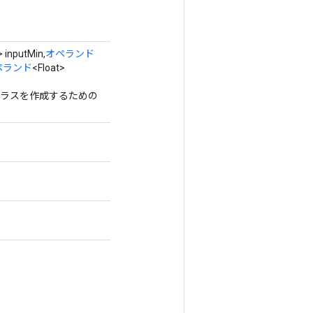
> inputMin,
オペランド
ペランド
<Float>
するクラスを作成するための