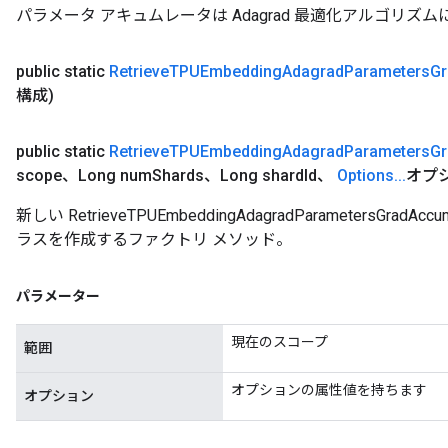
パラメータ アキュムレータは Adagrad 最適化アルゴリズ
public static
Retrieve
TPUEmbedding
Adagrad
Parameters
Gr
構成)
public static
Retrieve
TPUEmbedding
Adagrad
Parameters
Gr
scope、Long num
Shards、Long shard
Id、
Options
.
.
.
オプ
新しい RetrieveTPUEmbeddingAdagradParametersG
ラスを作成するファクトリ メソッド。
パラメーター
現在のスコープ
範囲
オプションの属性値を持ちます
オプション