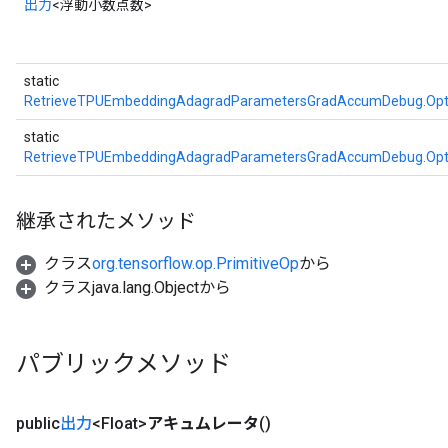
出力
<浮動小数点数>
static
RetrieveTPUEmbeddingAdagradParametersGradAccumDebug.Opt
static
RetrieveTPUEmbeddingAdagradParametersGradAccumDebug.Opt
継承されたメソッド
クラス
org.tensorflow.op.PrimitiveOp
から
クラスjava.lang.Objectから
パブリックメソッド
public
出力
<Float>
アキュムレータ
()