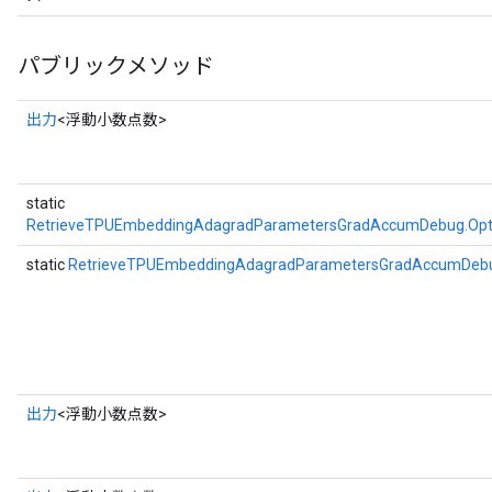
パブリックメソッド
出力
<浮動小数点数>
static
RetrieveTPUEmbeddingAdagradParametersGradAccumDebug.Opt
static
RetrieveTPUEmbeddingAdagradParametersGradAccumDeb
出力
<浮動小数点数>