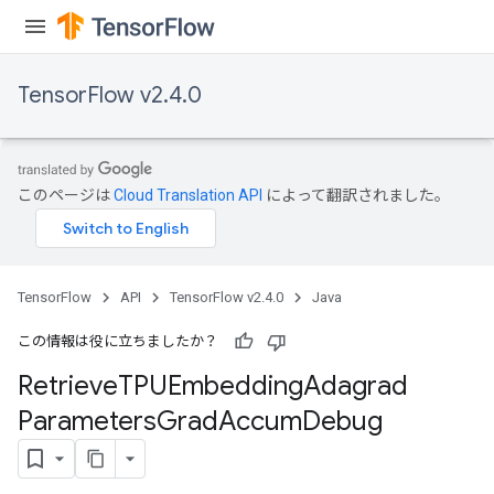
TensorFlow v2.4.0
このページは
Cloud Translation API
によって翻訳されました。
m
TensorFlow
API
TensorFlow v2.4.0
Java
rs
この情報は役に立ちましたか？
ersGradAccumDebug
Retrieve
TPUEmbedding
Adagrad
eters
Parameters
Grad
Accum
Debug
metersGradAccumDebug
ters
metersGradAccumDebug