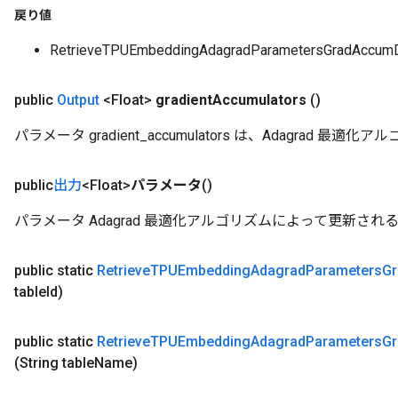
戻り値
RetrieveTPUEmbeddingAdagradParametersGra
public
Output
<Float>
gradient
Accumulators
()
パラメータ gradient_accumulators は、Adagrad 
public
出力
<Float>
パラメータ
()
パラメータ Adagrad 最適化アルゴリズムによって更新され
public static
Retrieve
TPUEmbedding
Adagrad
Parameters
Gr
table
Id)
public static
Retrieve
TPUEmbedding
Adagrad
Parameters
Gr
(String table
Name)