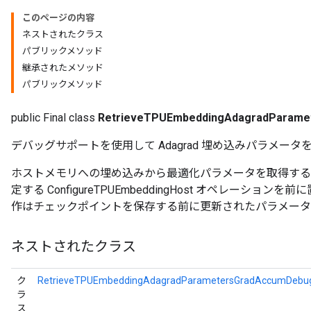
このページの内容
ropParameters
ネストされたクラス
s
パブリックメソッド
ersGradAccumDebug
継承されたメソッド
ghtParameters
パブリックメソッド
meters
ametersGradAccumDebug
public Final class
RetrieveTPUEmbeddingAdagradParam
adParameters
デバッグサポートを使用して Adagrad 埋め込みパラメータ
radParametersGradAccumDebug
rameters
ホストメモリへの埋め込みから最適化パラメータを取得する
ParametersGradAccumDebug
定する ConfigureTPUEmbeddingHost オペレーシ
eters
作はチェックポイントを保存する前に更新されたパラメータ
metersGradAccumDebug
ientDescentParameters
ネストされたクラス
dientDescentParametersGradAccumDebug
ク
RetrieveTPUEmbeddingAdagradParametersGradAccumDebug
ラ
ス