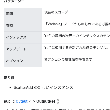
パラメーター
現在のスコープ
範囲
「Variable」ノードからのものである必
参照
`ref` の最初の次元へのインデックスのテ
x
インデックス
`ref` に追加する更新された値のテンソル。
アップデート
オプションの属性値を持ちます
オプション
戻り値
ScatterAdd の新しいインスタンス
public
Output
<T>
Output
Ref
()