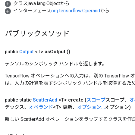
クラスjava.lang.Objectから
インターフェース
org.tensorflow.Operand
から
パブリックメソッド
public
Output
<T>
as
Output
()
テンソルのシンボリック ハンドルを返します。
TensorFlow オペレーションへの入力は、別の TensorF
は、入力の計算を表すシンボリック ハンドルを取得するた
public static
Sc​​atter
Add
<T>
create
(
スコープ
スコープ、
オ
デックス、
オペランド
<T> 更新、
オプション
.
.
.
オプション)
新しい ScatterAdd オペレーションをラップするクラス