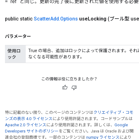
= `ref` と同じ。更新の完了後に更新された値を使用する
public static
Sc​​atter
Add
.
Options
use
Locking
(ブール型 use
パラメーター
True の場合、追加はロックによって保護されます。そ
使用ロ
なくなる可能性があります。
ック
この情報は役に立ちましたか？
特に記載のない限り、このページのコンテンツは
クリエイティブ・コモ
ンズの表示 4.0 ライセンス
により使用許諾されます。コードサンプルは
Apache 2.0 ライセンス
により使用許諾されます。詳しくは、
Google
Developers サイトのポリシー
をご覧ください。Java は Oracle および関
連会社の登録商標です。一部のコンテンツは
numpy ライセンス
により