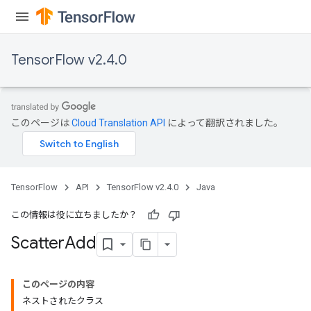
adParameters
radParametersGradAccumDebug
rameters
TensorFlow v2.4.0
ParametersGradAccumDebug
eters
metersGradAccumDebug
ientDescentParameters
このページは
Cloud Translation API
によって翻訳されました。
dientDescentParametersGradAccumDebug
TensorFlow
API
TensorFlow v2.4.0
Java
この情報は役に立ちましたか？
Scatter
Add
このページの内容
ネストされたクラス