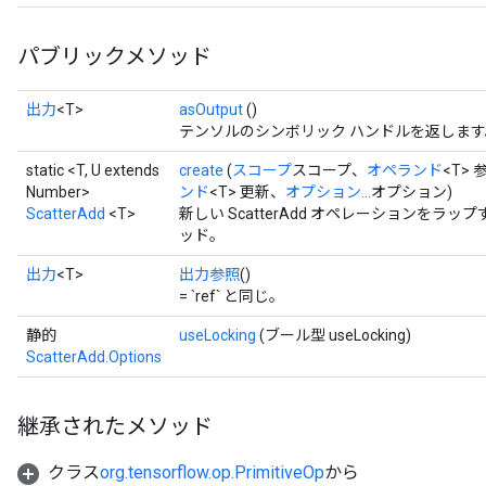
パブリックメソッド
出力
<T>
asOutput
()
テンソルのシンボリック ハンドルを返します
static <T, U extends
create
(
スコープ
スコープ、
オペランド
<T> 
Number>
ンド
<T> 更新、
オプション...
オプション)
ScatterAdd
<T>
新しい ScatterAdd オペレーションを
ッド。
出力
<T>
出力参照
()
= `ref` と同じ。
静的
useLocking
(ブール型 useLocking)
ScatterAdd.Options
継承されたメソッド
クラス
org.tensorflow.op.PrimitiveOp
から