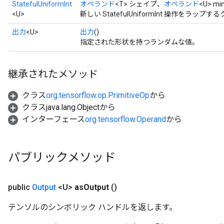
StatefulUniformInt
オペランド
<T> シェイプ、
オペランド
<U> mi
<U>
新しい StatefulUniformInt 操作を
出力
<U>
出力
()
指定された形状を持つランダムな値。
継承されたメソッド
クラス
org.tensorflow.op.PrimitiveOp
から
クラスjava.lang.Objectから
インターフェース
org.tensorflow.Operand
から
パブリックメソッド
public
Output
<U>
as
Output
()
テンソルのシンボリック ハンドルを返します。