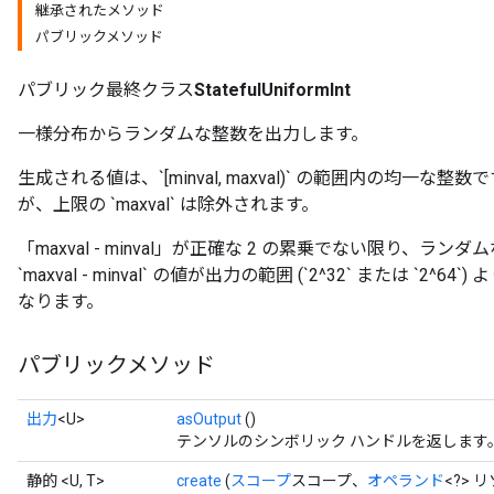
継承されたメソッド
パブリックメソッド
パブリック最終クラス
StatefulUniformInt
一様分布からランダムな整数を出力します。
生成される値は、`[minval, maxval)` の範囲内の均一な整数
が、上限の `maxval` は除外されます。
「maxval - minval」が正確な 2 の累乗でない限り、
`maxval - minval` の値が出力の範囲 (`2^32` または 
なります。
x
パブリックメソッド
出力
<U>
asOutput
()
テンソルのシンボリック ハンドルを返します
静的 <U, T>
create
(
スコープ
スコープ、
オペランド
<?> 