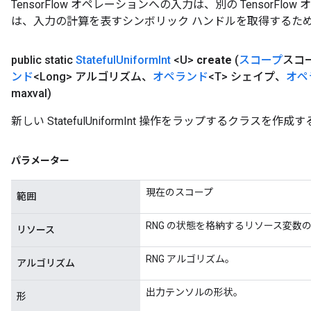
TensorFlow オペレーションへの入力は、別の TensorF
は、入力の計算を表すシンボリック ハンドルを取得するた
public static
Stateful
Uniform
Int
<U>
create
(
スコープ
スコ
ンド
<Long> アルゴリズム、
オペランド
<T> シェイプ、
オペ
maxval)
新しい StatefulUniformInt 操作をラップするクラスを
パラメーター
現在のスコープ
範囲
RNG の状態を格納するリソース変数
リソース
RNG アルゴリズム。
アルゴリズム
出力テンソルの形状。
形