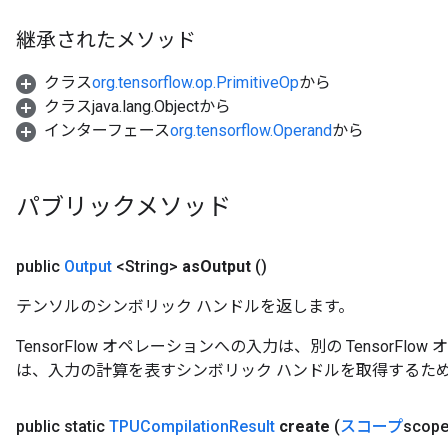
継承されたメソッド
クラス
org.tensorflow.op.PrimitiveOp
から
クラスjava.lang.Objectから
インターフェース
org.tensorflow.Operand
から
パブリックメソッド
public
Output
<String>
as
Output
()
テンソルのシンボリック ハンドルを返します。
TensorFlow オペレーションへの入力は、別の TensorF
は、入力の計算を表すシンボリック ハンドルを取得するた
public static
TPUCompilation
Result
create
(
スコープ
scope