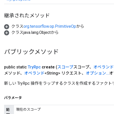
継承されたメソッド
クラス
org.tensorflow.op.PrimitiveOp
から
クラスjava.lang.Objectから
パブリックメソッド
public static
Try
Rpc
create
(
スコープ
スコープ、
オペランド
メソッド、
オペランド
<String> リクエスト、
オプション
.
.
.
オ
新しい TryRpc 操作をラップするクラスを作成するファクト
パラメータ
現在のスコープ
範