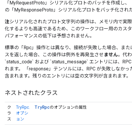
「MyRequestProto」シリアル化プロトのバッチを作成し、「
の「MyResponseProto」シリアル化プロトをバッチ化
注
シリアル化されたプロト文字列の操作は、メモリ内で実際
化するよりも高速であるため、このワークフロー用のカスタ
パフォーマンスの低下は予想されません。
標準の「Rpc」操作とは異なり、接続が失敗した場合、また
スを返した場合、この操作は例外を再発生させ
ません
。代わ
`status_code` および `status_message` エント
れます。 「response」テンソルには、RPC が失敗しな
含まれます。残りのエントリには空の文字列が含まれます。
ネストされたクラス
Try
Rpc
ク
TryRpc.
のオプションの属性
ラ
オプシ
ス
ョン