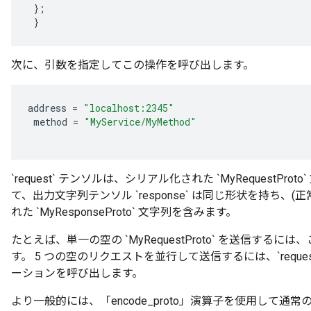
};
}
次に、引数を指定してこの操作を呼び出します。
address
=
"localhost:2345"
method
=
"MyService/MyMethod"
`request` テンソルは、シリアル化された `MyRequestP
て、出力文字列テンソル `response` は同じ形状を持ち、
れた `MyResponseProto` 文字列を含みます。
たとえば、単一の空の `MyRequestProto` を送信するには、この
す。 5 つの空のリクエストを並行して送信するには、`request = ["", "",
ーションを呼び出します。
より一般的には、「encode_proto」演算子を使用して