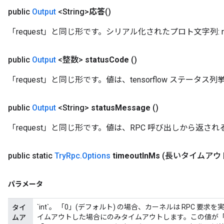
public
Output
<String>
応答
()
「request」と同じ形です。シリアル化されたプロト文字列: r
public
Output
<整数>
status
Code
()
「request」と同じ形です。値は、tensorflow ステータ
public
Output
<String>
status
Message
()
「request」と同じ形です。値は、RPC 呼び出しから返
public static
Try
Rpc
.
Options
timeout
In
Ms
(長いタイムアウト
パラメータ
`int`。 「0」(デフォルト) の場合、カーネルは RPC 要
タイ
イムアウトした場合にのみタイムアウトします。この値が「0
ムア