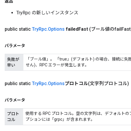
返品
TryRpc の新しいインスタンス
public static
Try
Rpc
.
Options
failed
Fast
(ブール値のfail
Fast
パラメータ
「ブール値」。 「true」(デフォルト) の場合、接続に
失敗が
せん)、RPC エラーが発生します。
早い
public static
Try
Rpc
.
Options
プロトコル
(文字列プロトコル)
パラメータ
使用する RPC プロトコル。空の文字列は、デフォルト
プロト
プションには「grpc」が含まれます。
コル