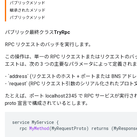
パブリックメソッド
継承されたメソッド
パブリックメソッド
パブリック最終クラス
TryRpc
RPC リクエストのバッチを実行します。
この操作は、単一の RPC リクエストまたはリクエストのバッ
エストは、次の 3 つの主要なパラメータによって定義され
- `address` (リクエストのホスト + ポートまたは BNS アドレ
- `request` (RPC リクエスト引数のシリアル化された
たとえば、ポート localhost:2345 で RPC サービス
proto 宣言で構成されているとします。
service
MyService
{
rpc
MyMethod
(
MyRequestProto
)
returns
(
MyRespons