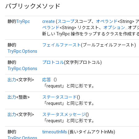
パブリックメソッド
静的
TryRpc
create
(
スコープ
スコープ、
オペランド
<String
ペランド
<String> リクエスト、
オプション...
オプ
新しい TryRpc 操作をラップするクラスを作成
静的
フェイルファースト
(ブールフェイルファースト)
TryRpc.Options
静的
プロトコル
(文字列プロトコル)
TryRpc.Options
出力
<文字列>
応答
（）
x
「request」と同じ形です。
出力
<整数>
ステータスコード
()
「request」と同じ形です。
出力
<文字列>
ステータスメッセージ
()
「request」と同じ形です。
静的
timeoutInMs
(長いタイムアウトInMs)
TryRpc.Options