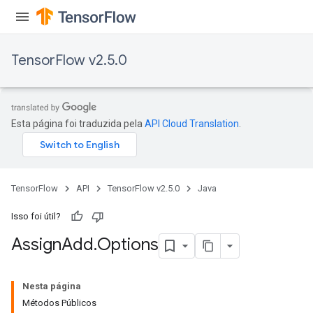
TensorFlow v2.5.0
Esta página foi traduzida pela
API Cloud Translation
.
TensorFlow
API
TensorFlow v2.5.0
Java
Isso foi útil?
Assign
Add
.
Options
Nesta página
Métodos Públicos