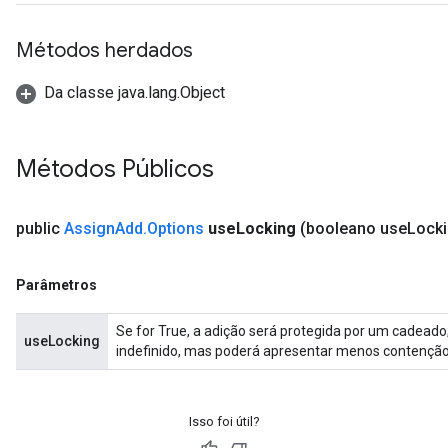
Métodos herdados
source
Da classe java.lang.Object
leOp
Métodos Públicos
public
Assign
Add
.
Options
use
Locking
(booleano use
Locki
Parâmetros
Se for True, a adição será protegida por um cadeado
useLocking
indefinido, mas poderá apresentar menos contenção
Isso foi útil?
Flush