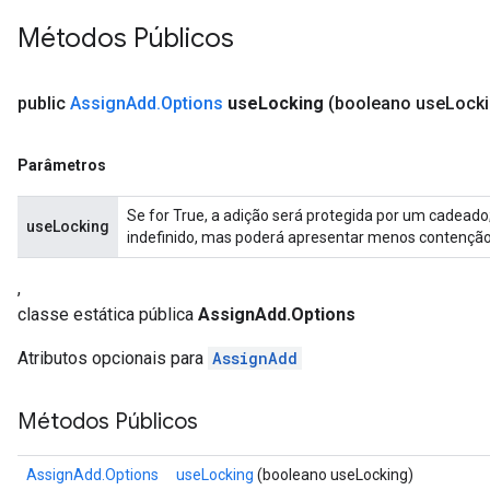
Métodos Públicos
public
Assign
Add
.
Options
use
Locking
(booleano use
Locki
Parâmetros
Se for True, a adição será protegida por um cadeado
useLocking
indefinido, mas poderá apresentar menos contenção
,
classe estática pública
AssignAdd.Options
Atributos opcionais para
AssignAdd
t
Métodos Públicos
AssignAdd.Options
useLocking
(booleano useLocking)