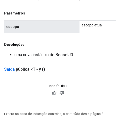
Parâmetros
eHandleOp
escopo atual
escopo
ureSplit
Devoluções
uma nova instância de BesselJ0
Saída
pública <T>
y
()
Isso foi útil?
Exceto no caso de indicação contrária, o conteúdo desta página é