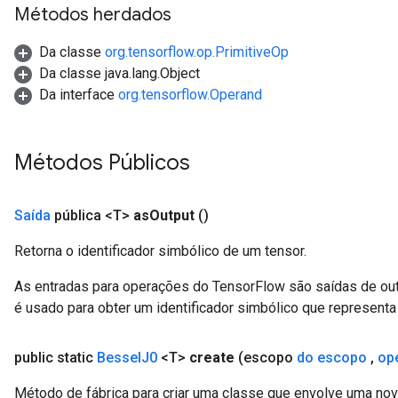
Métodos herdados
Da classe
org.tensorflow.op.PrimitiveOp
source
Da classe java.lang.Object
Da interface
org.tensorflow.Operand
leOp
Métodos Públicos
Saída
pública <T>
as
Output
()
Retorna o identificador simbólico de um tensor.
As entradas para operações do TensorFlow são saídas de ou
é usado para obter um identificador simbólico que representa 
public static
Bessel
J0
<T>
create
(escopo
do escopo
,
op
Flush
Método de fábrica para criar uma classe que envolve uma no