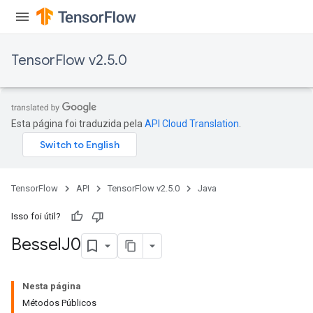
TensorFlow v2.5.0
Esta página foi traduzida pela
API Cloud Translation
.
TensorFlow
API
TensorFlow v2.5.0
Java
Isso foi útil?
Bessel
J0
Nesta página
Métodos Públicos