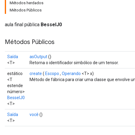
Métodos herdados
Métodos Públicos
aula final pública
BesselJ0
Métodos Públicos
Saída
asOutput
()
<T>
Retorna o identificador simbólico de um tensor.
estático
create
(
Escopo
,
Operando
<T> x)
<T
Método de fábrica para criar uma classe que envolve 
estende
número>
BesselJ0
<T>
t
Saída
você
()
<T>