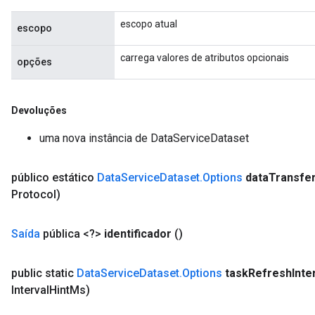
escopo atual
escopo
carrega valores de atributos opcionais
opções
Devoluções
uma nova instância de DataServiceDataset
público estático
Data
Service
Dataset
.
Options
data
Transfe
Protocol)
Saída
pública <?>
identificador
()
public static
Data
Service
Dataset
.
Options
task
Refresh
Inte
Interval
Hint
Ms)