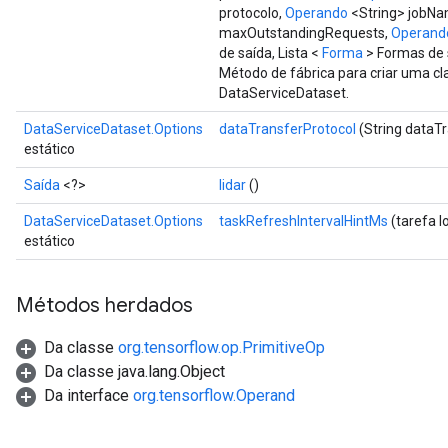
protocolo,
Operando
<String> jobN
maxOutstandingRequests,
Operand
de saída, Lista <
Forma
> Formas de 
Método de fábrica para criar uma c
DataServiceDataset.
DataServiceDataset.Options
dataTransferProtocol
(String dataT
estático
Saída
<?>
lidar
()
DataServiceDataset.Options
taskRefreshIntervalHintMs
(tarefa l
estático
Métodos herdados
Da classe
org.tensorflow.op.PrimitiveOp
Da classe java.lang.Object
Da interface
org.tensorflow.Operand