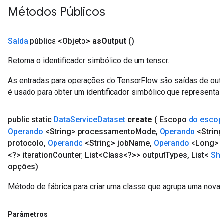
Métodos Públicos
Saída
pública <Objeto>
as
Output
()
Retorna o identificador simbólico de um tensor.
As entradas para operações do TensorFlow são saídas de ou
Batch
é usado para obter um identificador simbólico que representa 
atch
public static
Data
Service
Dataset
create
( Escopo
do esco
Operando
<String> processamento
Mode
,
Operando
<Strin
protocolo
,
Operando
<String> job
Name
,
Operando
<Long>
<?> iteration
Counter
,
List<Class<?>> output
Types
,
List<
Sh
opções)
Método de fábrica para criar uma classe que agrupa uma nov
Parâmetros