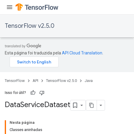
TensorFlow v2.5.0
Esta página foi traduzida pela
API Cloud Translation
.
TensorFlow
API
TensorFlow v2.5.0
Java
Isso foi útil?
Data
Service
Dataset
Nesta página
Classes aninhadas