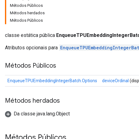
Métodos Públicos
Batch
Métodos herdados
Métodos Públicos
atch
classe estática pública
EnqueueTPUEmbeddingIntegerBatc
Atributos opcionais para
EnqueueTPUEmbeddingIntegerBa
Métodos Públicos
EnqueueTPUEmbeddingIntegerBatch.Options
deviceOrdinal
(disp
Métodos herdados
Da classe java.lang.Object
Métodos Públicos