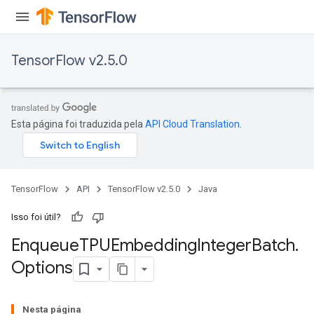
TensorFlow v2.5.0
Esta página foi traduzida pela
API Cloud Translation
.
TensorFlow
API
TensorFlow v2.5.0
Java
Isso foi útil?
Enqueue
TPUEmbedding
Integer
Batch
.
Options
Nesta página