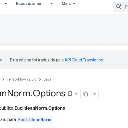
Ecossistema
Mais
Esta página foi traduzida pela
API Cloud Translation
.
TensorFlow v2.5.0
Java
an
Norm
.
Options
 pública
EuclideanNorm.Options
nais para
EuclideanNorm