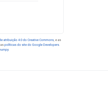
de atribuição 4.0 do Creative Commons
, e as
e as
políticas do site do Google Developers
.
 numpy
.