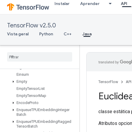
Instalar
Aprender
API
DeviceIndex
DirectedInterleaveDataset
DrawBoundingBoxesV2
TensorFlow v2.5.0
DummyIterationCounter
DummyMemoryCache
Vista geral
Python
C++
Java
DummySeedGenerator
Dynamic
Partition
Dynamic
Stitch
Edit
Distance
Eig
Einsum
Empty
TensorFlow
API
Empty
Tensor
List
Euclide
Empty
Tensor
Map
Encode
Proto
Enqueue
TPUEmbedding
Integer
classe estática
Batch
Enqueue
TPUEmbedding
Ragged
Atributos opcio
Tensor
Batch