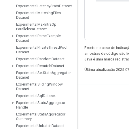
Experimental
Latency
Stats
Dataset
Experimental
Matching
Files
Dataset
Experimental
Max
Intra
Op
Parallelism
Dataset
Experimental
Parse
Example
Dataset
Experimental
Private
Thread
Pool
Exceto no caso de indicaç
Dataset
amostras de código são l
Experimental
Random
Dataset
Java é uma marca registra
Experimental
Rebatch
Dataset
Última atualização 2025-0
Experimental
Set
Stats
Aggregator
Dataset
Experimental
Sliding
Window
Dataset
Permanecer conectado
Experimental
Sql
Dataset
Experimental
Stats
Aggregator
Blog
Handle
Fórum
Experimental
Stats
Aggregator
Summary
GitHub
Experimental
Unbatch
Dataset