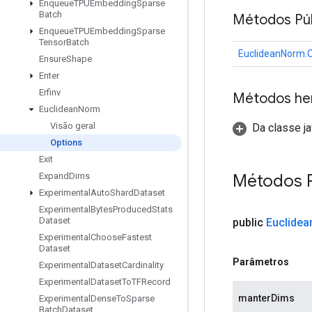
Enqueue
TPUEmbedding
Sparse
Batch
Métodos Púb
Enqueue
TPUEmbedding
Sparse
Tensor
Batch
EuclideanNorm.O
Ensure
Shape
Enter
Erfinv
Métodos he
Euclidean
Norm
Visão geral
Da classe ja
Options
Exit
Métodos P
Expand
Dims
Experimental
Auto
Shard
Dataset
Experimental
Bytes
Produced
Stats
Dataset
public
Euclidea
Experimental
Choose
Fastest
Dataset
Parâmetros
Experimental
Dataset
Cardinality
Experimental
Dataset
To
TFRecord
manterDims
Experimental
Dense
To
Sparse
Batch
Dataset