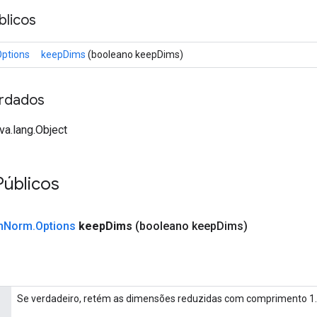
licos
ptions
keepDims
(booleano keepDims)
rdados
va.lang.Object
úblicos
n
Norm
.
Options
keep
Dims
(booleano keep
Dims)
Se verdadeiro, retém as dimensões reduzidas com comprimento 1.