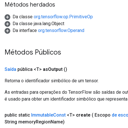
Métodos herdados
Da classe
org.tensorflow.op.PrimitiveOp
Da classe java.lang.Object
Da interface
org.tensorflow.Operand
Métodos Públicos
sGradAccumDebug
rs
ersGradAccumDebug
Saída
pública <T>
as
Output
()
rs
ersGradAccumDebug
Retorna o identificador simbólico de um tensor.
Parameters
As entradas para operações do TensorFlow são saídas de ou
é usado para obter um identificador simbólico que representa 
GradAccumDebug
rParameters
torParametersGradAccumDebug
public static
Immutable
Const
<T>
create
( Escopo
de esc
Parameters
String memory
Region
Name)
ters