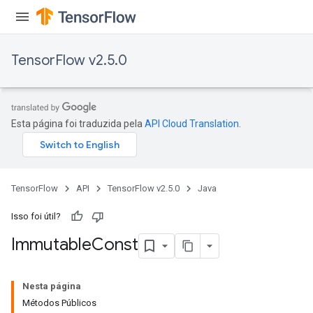
TensorFlow v2.5.0
Esta página foi traduzida pela
API Cloud Translation
.
TensorFlow
API
TensorFlow v2.5.0
Java
Isso foi útil?
Immutable
Const
Nesta página
Métodos Públicos