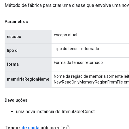
Método de fábrica para criar uma classe que envolve uma no
tersGradAccumDebug
arameters
ParametersGradAccumDebug
Parâmetros
meters
ametersGradAccumDebug
escopo atual
escopo
rs
ersGradAccumDebug
Tipo do tensor retornado.
tipo d
tDescentParameters
ntDescentParametersGradAccumDebug
Forma do tensor retornado.
forma
Nome da região de memória somente leitu
memóriaRegionName
NewReadOnlyMemoryRegionFromFile em t
Devoluções
uma nova instância de ImmutableConst
Tensor
de saída
pública <T>
()