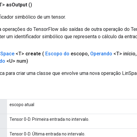
T>
as
Output
()
ficador simbólico de um tensor.
a operações do TensorFlow são saídas de outra operação do T
er um identificador simbólico que representa o cálculo da entrad
n
Space
<T>
create
(
Escopo do
escopo
,
Operando
<T> início
,
do
<U> num)
ca para criar uma classe que envolve uma nova operação LinSpa
escopo atual
Tensor 0-D. Primeira entrada no intervalo.
Tensor 0-D. Última entrada no intervalo.