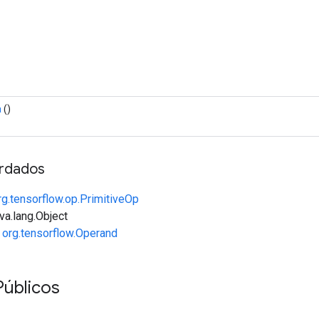
a
()
rdados
rg.tensorflow.op.PrimitiveOp
va.lang.Object
e
org.tensorflow.Operand
úblicos