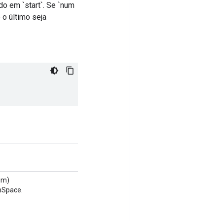
 em `start`. Se `num
 o último seja
um)
nSpace.