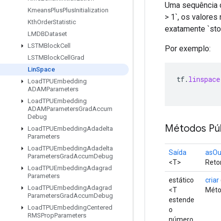
Uma sequência d
Kmeans
Plus
Plus
Initialization
> 1`, os valores
Kth
Order
Statistic
exatamente `sto
LMDBDataset
LSTMBlock
Cell
Por exemplo:
LSTMBlock
Cell
Grad
Lin
Space
tf
.
linspace
Load
TPUEmbedding
ADAMParameters
Load
TPUEmbedding
ADAMParameters
Grad
Accum
Debug
Métodos Púb
Load
TPUEmbedding
Adadelta
Parameters
Load
TPUEmbedding
Adadelta
Saída
asOu
Parameters
Grad
Accum
Debug
<T>
Retor
Load
TPUEmbedding
Adagrad
Parameters
estático
criar
Load
TPUEmbedding
Adagrad
<T
Méto
Parameters
Grad
Accum
Debug
estende
Load
TPUEmbedding
Centered
o
RMSProp
Parameters
número,