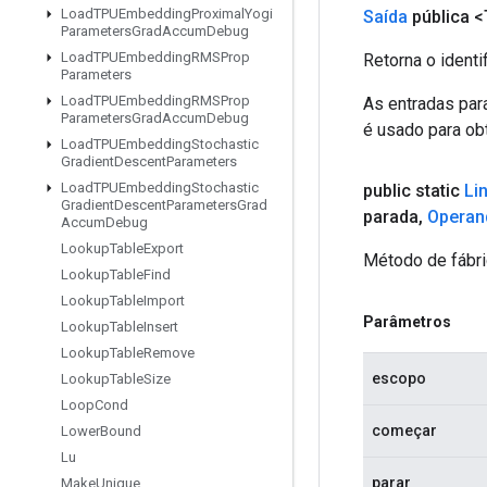
Load
TPUEmbedding
Proximal
Yogi
Saída
pública <
Parameters
Grad
Accum
Debug
Load
TPUEmbedding
RMSProp
Retorna o identi
Parameters
Load
TPUEmbedding
RMSProp
As entradas par
Parameters
Grad
Accum
Debug
é usado para obt
Load
TPUEmbedding
Stochastic
Gradient
Descent
Parameters
Load
TPUEmbedding
Stochastic
public static
Li
Gradient
Descent
Parameters
Grad
parada
,
Operan
Accum
Debug
Lookup
Table
Export
Método de fábri
Lookup
Table
Find
Lookup
Table
Import
Parâmetros
Lookup
Table
Insert
Lookup
Table
Remove
escopo
Lookup
Table
Size
Loop
Cond
começar
Lower
Bound
Lu
parar
Make
Unique