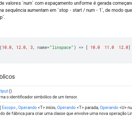
e valores `num` com espaçamento uniforme é gerada começando
 na sequência aumentam em `stop - start / num - 1`, de modo que
p`.
(
10.0
,
12.0
,
3
,
name
=
"linspace"
)
=
>
[
10.0
11.0
12.0
]
licos
tput
()
na o identificador simbólico de um tensor.
(
Escopo
,
Operando
<T> início,
Operando
<T> parada,
Operando
<U> n
do de fábrica para criar uma classe que envolve uma nova operação Li