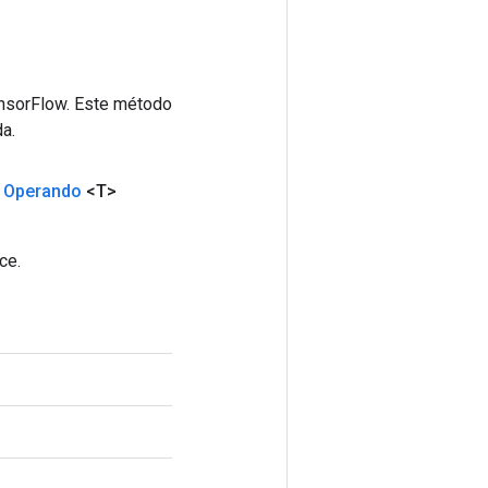
ensorFlow. Este método
a.
Operando
<T>
ce.