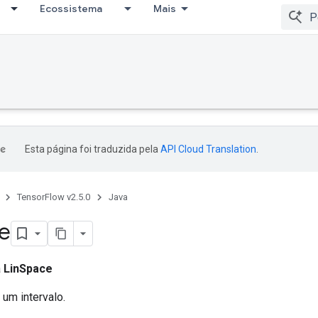
Ecossistema
Mais
Esta página foi traduzida pela
API Cloud Translation
.
TensorFlow v2.5.0
Java
e
a
LinSpace
um intervalo.