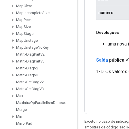
Map
Clear
número
Map
Incomplete
Size
Map
Peek
Map
Size
Devoluções
Map
Stage
Map
Unstage
uma nova 
Map
Unstage
No
Key
Matrix
Diag
Part
V2
Saída
pública <
Matrix
Diag
Part
V3
Matrix
Diag
V2
1-D. Os valores
Matrix
Diag
V3
Matrix
Set
Diag
V2
Matrix
Set
Diag
V3
Max
Max
Intra
Op
Parallelism
Dataset
Merge
Min
Exceto no caso de indicaç
Mirror
Pad
amostras de código são l