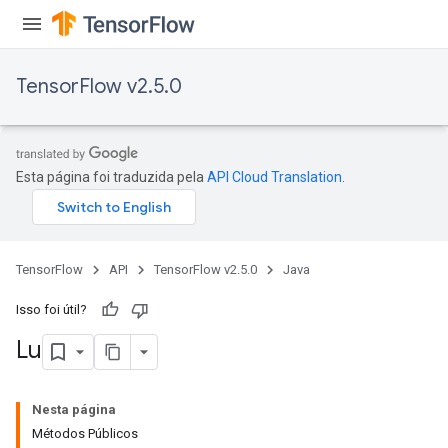
ters
tersGradAccumDebug
arameters
TensorFlow v2.5.0
ParametersGradAccumDebug
meters
ametersGradAccumDebug
rs
Esta página foi traduzida pela
API Cloud Translation
.
ersGradAccumDebug
tDescentParameters
ntDescentParametersGradAccumDebug
TensorFlow
API
TensorFlow v2.5.0
Java
Isso foi útil?
Lu
Nesta página
Métodos Públicos