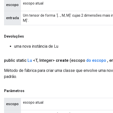
escopo atual
escopo
Um tensor de forma `[..., M, M]` cujas 2 dimensões mais
entrada
M]`.
Devoluções
uma nova instância de Lu
public static
Lu
<T
,
Integer>
create
(escopo
do escopo
,
en
Método de fábrica para criar uma classe que envolve uma no
padrão.
Parâmetros
escopo atual
escopo