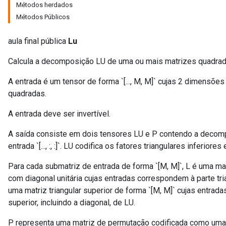
Métodos herdados
Métodos Públicos
aula final pública
Lu
Calcula a decomposição LU de uma ou mais matrizes quadrad
A entrada é um tensor de forma `[..., M, M]` cujas 2 dimensõe
quadradas.
A entrada deve ser invertível.
A saída consiste em dois tensores LU e P contendo a decom
entrada `[..., :, :]`. LU codifica os fatores triangulares inferiore
Para cada submatriz de entrada de forma `[M, M]`, L é uma matr
com diagonal unitária cujas entradas correspondem à parte tria
uma matriz triangular superior de forma `[M, M]` cujas entrad
superior, incluindo a diagonal, de LU.
P representa uma matriz de permutação codificada como uma li