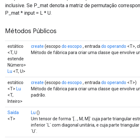
inclusive. Se P_mat denota a matriz de permutação correspon
P_mat * input = L * U.
Métodos Públicos
estático
create
(escopo
do escopo
, entrada
do operando
<T>, c
<T, U
Método de fábrica para criar uma classe que envolve 
estende
Número>
Lu
<T, U>
estático
create
(escopo
do escopo
, entrada
do operando
<T>)
<T>
Lu
Método de fábrica para criar uma classe que envolve 
<T,
padrão.
Inteiro>
Saída
Lu
()
<T>
Um tensor de forma `[..., M, M]` cuja parte triangular es
inferior `L` com diagonal unitária, e cuja parte triangula
`U`.