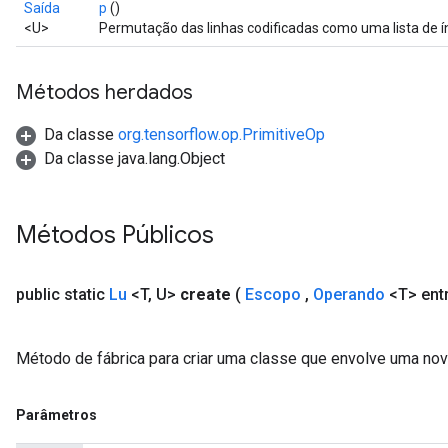
Saída
p
()
<U>
Permutação das linhas codificadas como uma lista de ín
Métodos herdados
Da classe
org.tensorflow.op.PrimitiveOp
Da classe java.lang.Object
Métodos Públicos
public static
Lu
<T
,
U>
create
(
Escopo
,
Operando
<T> ent
Método de fábrica para criar uma classe que envolve uma nov
Parâmetros