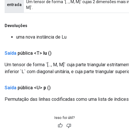
Um tensor de forma `[..., M, M]` cujas 2 dimensões mais
ize
entrada
M]`.
Devoluções
uma nova instância de Lu
Requantize
ize
AndReluAndRequantize
Saída
pública <T>
lu
()
u
Um tensor de forma `[..., M, M]` cuja parte triangular estritamen
uAndRequantize
inferior `L` com diagonal unitária, e cuja parte triangular superi
AndRelu
Saída
pública <U>
p
()
AndReluAndRequantize
Permutação das linhas codificadas como uma lista de índices em
ize
Isso foi útil?
Requantize
ize