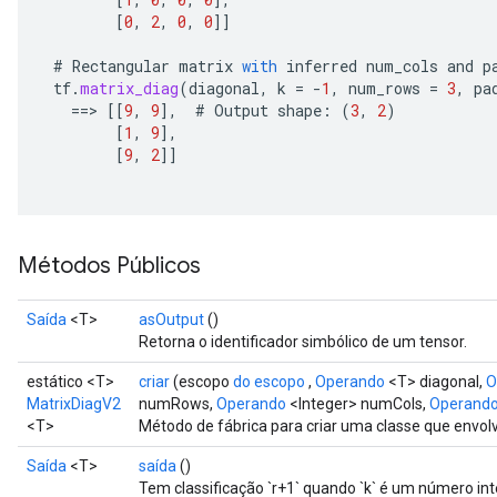
AndRelu
[
0
,
2
,
0
,
0
]]
AndReluAndRequantize
#
Rectangular
matrix
with
inferred
num_cols
and
p
tf
.
matrix_diag
(
diagonal
,
k
=
-
1
,
num_rows
=
3
,
pa
ize
==
>
[[
9
,
9
]
,
#
Output
shape
:
(
3
,
2
)
[
1
,
9
]
,
Requantize
[
9
,
2
]]
ize
Métodos Públicos
Saída
<T>
asOutput
()
Retorna o identificador simbólico de um tensor.
estático <T>
criar
(escopo
do escopo
,
Operando
<T> diagonal,
O
MatrixDiagV2
numRows,
Operando
<Integer> numCols,
Operand
<T>
Método de fábrica para criar uma classe que envo
Saída
<T>
saída
()
Tem classificação `r+1` quando `k` é um número inteir