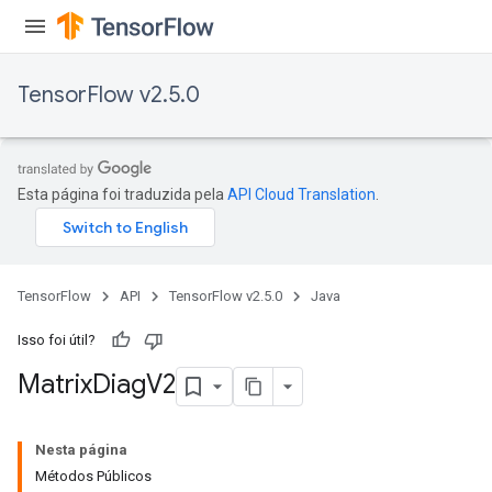
TensorFlow v2.5.0
Esta página foi traduzida pela
API Cloud Translation
.
TensorFlow
API
TensorFlow v2.5.0
Java
Isso foi útil?
Matrix
Diag
V2
Nesta página
Métodos Públicos