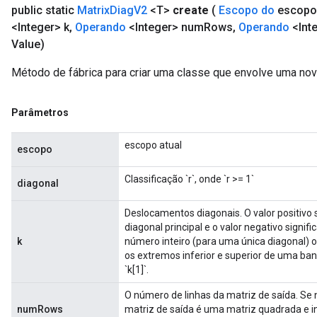
public static
Matrix
Diag
V2
<T>
create
(
Escopo do
escopo
<Integer> k
,
Operando
<Integer> num
Rows
,
Operando
<Int
Value)
Método de fábrica para criar uma classe que envolve uma no
Parâmetros
escopo atual
escopo
Classificação `r`, onde `r >= 1`
diagonal
Deslocamentos diagonais. O valor positivo s
diagonal principal e o valor negativo signif
k
número inteiro (para uma única diagonal) 
os extremos inferior e superior de uma ban
`k[1]`.
O número de linhas da matriz de saída. Se
numRows
matriz de saída é uma matriz quadrada e i