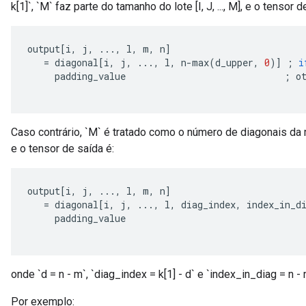
k[1]`, `M` faz parte do tamanho do lote [I, J, ..., M], e o tensor d
output
[
i
,
j
,
...,
l
,
m
,
n
]
=
diagonal
[
i
,
j
,
...,
l
,
n
-
max
(
d_upper
,
0
)
]
;
i
padding_value
;
o
Caso contrário, `M` é tratado como o número de diagonais da m
e o tensor de saída é:
output
[
i
,
j
,
...,
l
,
m
,
n
]
=
diagonal
[
i
,
j
,
...,
l
,
diag_index
,
index_in_d
padding_value
onde `d = n - m`, `diag_index = k[1] - d` e `index_in_diag = n - 
Por exemplo: