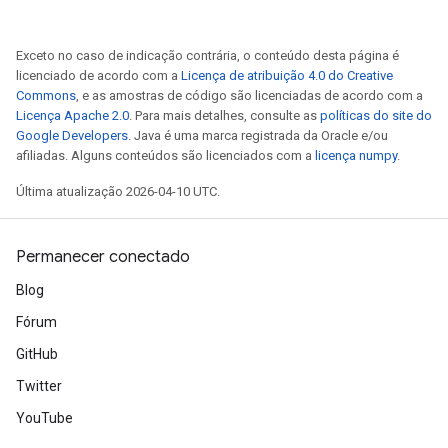
ters
metersGradAccumDebug
Exceto no caso de indicação contrária, o conteúdo desta página é
ropParameters
licenciado de acordo com a
Licença de atribuição 4.0 do Creative
s
Commons
, e as amostras de código são licenciadas de acordo com a
ersGradAccumDebug
Licença Apache 2.0
. Para mais detalhes, consulte as
políticas do site do
atorParameters
Google Developers
. Java é uma marca registrada da Oracle e/ou
afiliadas. Alguns conteúdos são licenciados com a
licença numpy
.
imatorParametersGradAccumDebug
ghtParameters
Última atualização 2026-04-10 UTC.
meters
ametersGradAccumDebug
Permanecer conectado
adParameters
radParametersGradAccumDebug
Blog
rameters
Fórum
ParametersGradAccumDebug
eters
GitHub
metersGradAccumDebug
Twitter
ientDescentParameters
YouTube
dientDescentParametersGradAccumDebug