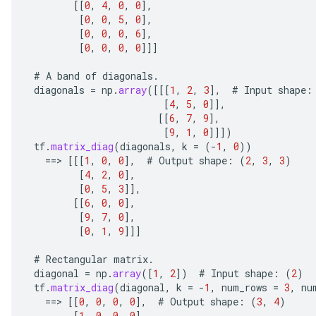
[[
0
,
4
,
0
,
0
]
,
[
0
,
0
,
5
,
0
]
,
[
0
,
0
,
0
,
6
]
,
[
0
,
0
,
0
,
0
]]]
#
A
band
of
diagonals
.
diagonals
=
np
.
array
(
[[[
1
,
2
,
3
]
,
#
Input
shape
:
[
4
,
5
,
0
]]
,
[[
6
,
7
,
9
]
,
ize
[
9
,
1
,
0
]]]
)
tf
.
matrix_diag
(
diagonals
,
k
=
(
-
1
,
0
))
==
>
[[[
1
,
0
,
0
]
,
#
Output
shape
:
(
2
,
3
,
3
)
[
4
,
2
,
0
]
,
[
0
,
5
,
3
]]
,
[[
6
,
0
,
0
]
,
Requantize
[
9
,
7
,
0
]
,
ize
[
0
,
1
,
9
]]]
AndReluAndRequantize
#
Rectangular
matrix
.
u
diagonal
=
np
.
array
(
[
1
,
2
]
)
#
Input
shape
:
(
2
)
uAndRequantize
tf
.
matrix_diag
(
diagonal
,
k
=
-
1
,
num_rows
=
3
,
nu
==
>
[[
0
,
0
,
0
,
0
]
,
#
Output
shape
:
(
3
,
4
)
[
1
,
0
,
0
,
0
]
,