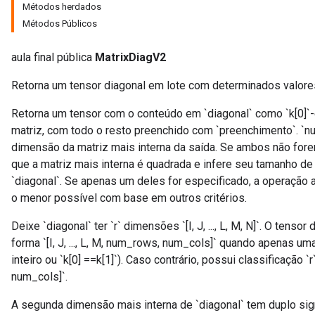
Métodos herdados
Métodos Públicos
aula final pública
MatrixDiagV2
Retorna um tensor diagonal em lote com determinados valores
Retorna um tensor com o conteúdo em `diagonal` como `k[0]`-
matriz, com todo o resto preenchido com `preenchimento`. `
dimensão da matriz mais interna da saída. Se ambos não for
que a matriz mais interna é quadrada e infere seu tamanho de
`diagonal`. Se apenas um deles for especificado, a operação 
o menor possível com base em outros critérios.
Deixe `diagonal` ter `r` dimensões `[I, J, ..., L, M, N]`. O tens
forma `[I, J, ..., L, M, num_rows, num_cols]` quando apenas um
inteiro ou `k[0] ==k[1]`). Caso contrário, possui classificação `r`
num_cols]`.
A segunda dimensão mais interna de `diagonal` tem duplo signi