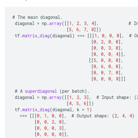
#
The
main
diagonal
.
diagonal
=
np
.
array
(
[[
1
,
2
,
3
,
4
]
,
#
I
[
5
,
6
,
7
,
8
]]
)
tf
.
matrix_diag
(
diagonal
)
==
>
[[[
1
,
0
,
0
,
0
]
,
#
O
[
0
,
2
,
0
,
0
]
,
[
0
,
0
,
3
,
0
]
,
[
0
,
0
,
0
,
4
]]
,
[[
5
,
0
,
0
,
0
]
,
[
0
,
6
,
0
,
0
]
,
[
0
,
0
,
7
,
0
]
,
[
0
,
0
,
0
,
8
]]]
#
A
superdiagonal
(
per
batch
).
diagonal
=
np
.
array
(
[[
1
,
2
,
3
]
,
#
Input
shape
:
(
[
4
,
5
,
6
]]
)
tf
.
matrix_diag
(
diagonal
,
k
=
1
)
==
>
[[[
0
,
1
,
0
,
0
]
,
#
Output
shape
:
(
2
,
4
,
4
)
[
0
,
0
,
2
,
0
]
,
[
0
,
0
,
0
,
3
]
,
[
0
,
0
,
0
,
0
]]
,