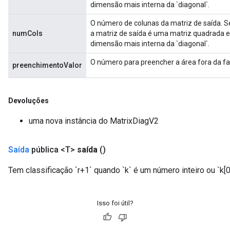
dimensão mais interna da `diagonal`.
O número de colunas da matriz de saída. S
numCols
a matriz de saída é uma matriz quadrada e
dimensão mais interna da `diagonal`.
O número para preencher a área fora da fai
preenchimentoValor
Devoluções
uma nova instância do MatrixDiagV2
Saída
pública <T>
saída
()
m
Tem classificação `r+1` quando `k` é um número inteiro ou `k[0] 
rs
ersGradAccumDebug
Isso foi útil?
eters
metersGradAccumDebug