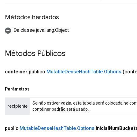
Métodos herdados
Da classe java.lang.Object
Métodos Públicos
contêiner
público
Mutable
Dense
Hash
Table
.
Options
(contê
Parâmetros
Se não estiver vazia, esta tabela será colocada no con
recipiente
contêiner padrão será usado.
public
Mutable
Dense
Hash
Table
.
Options
inicial
Num
Bucket