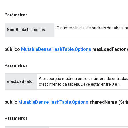
Parâmetros
O número inicial de buckets da tabela h
NumBuckets iniciais
público
Mutable
Dense
Hash
Table
.
Options
max
Load
Factor
Parâmetros
A proporção máxima entre o número de entradas 
maxLoadFator
crescimento da tabela. Deve estar entre 0 e 1.
ize
public
Mutable
Dense
Hash
Table
.
Options
shared
Name
(Str
Parâmetros