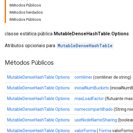
Métodos Públicos
Métodos herdados
Métodos Públicos
classe estática pública
MutableDenseHashTable.Options
Atributos opcionais para
MutableDenseHashTable
Métodos Públicos
MutableDenseHashTable.Options
contêiner
(contêiner de string)
MutableDenseHashTable.Options
inicialNumBuckets
(inicialNumB
MutableDenseHashTable.Options
maxLoadFactor
(flutuante max
MutableDenseHashTable.Options
nomecompartilhado
(String n
MutableDenseHashTable.Options
useNodeNameSharing
(boolea
MutableDenseHashTable.Options
valorForma
(
Forma
valorForma