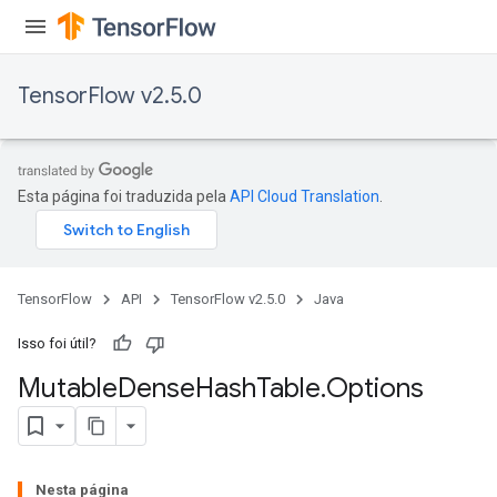
TensorFlow v2.5.0
Esta página foi traduzida pela
API Cloud Translation
.
TensorFlow
API
TensorFlow v2.5.0
Java
Isso foi útil?
Mutable
Dense
Hash
Table
.
Options
Nesta página