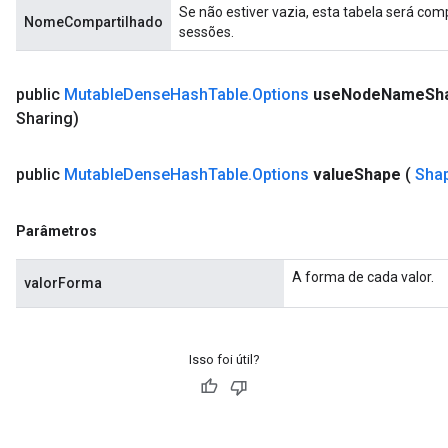
Se não estiver vazia, esta tabela será co
NomeCompartilhado
Requantize
sessões.
ize
AndReluAndRequantize
public
Mutable
Dense
Hash
Table
.
Options
use
Node
Name
Sh
u
Sharing)
uAndRequantize
public
Mutable
Dense
Hash
Table
.
Options
value
Shape
(
Sha
AndRelu
AndReluAndRequantize
Parâmetros
ize
A forma de cada valor.
valorForma
Requantize
ize
Isso foi útil?