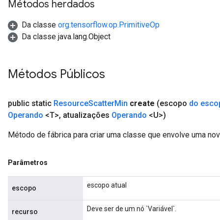
Métodos herdados
Da classe
org.tensorflow.op.PrimitiveOp
Da classe java.lang.Object
Métodos Públicos
public static
Resource
Scatter
Min
create
(escopo
do esco
Operando
<T>
,
atualizações
Operando
<U>)
Método de fábrica para criar uma classe que envolve uma no
Parâmetros
escopo atual
escopo
Deve ser de um nó `Variável`.
recurso