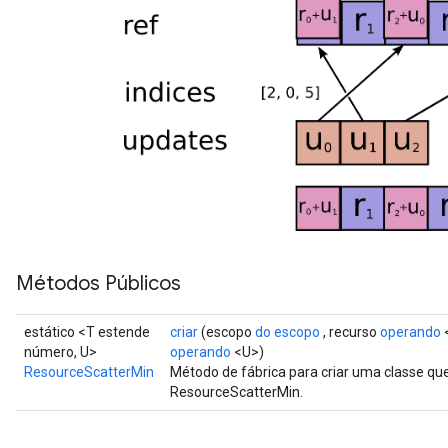
s
ersGradAccumDebug
atorParameters
imatorParametersGradAccumDebug
ghtParameters
meters
ametersGradAccumDebug
adParameters
radParametersGradAccumDebug
rameters
ParametersGradAccumDebug
eters
Métodos Públicos
metersGradAccumDebug
ientDescentParameters
estático <T estende
criar
(escopo
do escopo
, recurso
operando
<
dientDescentParametersGradAccumDebug
número, U>
operando
<U>)
ResourceScatterMin
Método de fábrica para criar uma classe q
ResourceScatterMin.