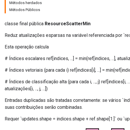
Métodos herdados
Métodos Públicos
classe final pública
ResourceScatterMin
Reduz atualizações esparsas na variável referenciada por `re
Esta operação calcula
# Índices escalares ref[indices, ...] = min(ref[indices, ...], atualiz
m
# Índices vetoriais (para cada i) ref[indices[i], ...] = min(ref[indices[
# Índices de classificação alta (para cada i, ..., j) ref[indices[i, ..., j], 
rs
atualizações[i, ..., j, ...])
ersGradAccumDebug
eters
Entradas duplicadas são tratadas corretamente: se vários `ín
metersGradAccumDebug
suas contribuições serão combinadas.
ters
metersGradAccumDebug
Requer `updates.shape = indices.shape + ref.shape[1:]` ou `upd
ropParameters