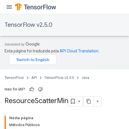
TensorFlow v2.5.0
Esta página foi traduzida pela
API Cloud Translation
.
TensorFlow
API
TensorFlow v2.5.0
Java
Isso foi útil?
Resource
Scatter
Min
Nesta página
Métodos Públicos