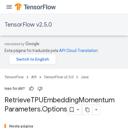
m
rs
TensorFlow v2.5.0
ersGradAccumDebug
eters
metersGradAccumDebug
ters
Esta página foi traduzida pela
API Cloud Translation
.
metersGradAccumDebug
ropParameters
s
TensorFlow
API
TensorFlow v2.5.0
Java
ersGradAccumDebug
atorParameters
Isso foi útil?
imatorParametersGradAccumDebug
Retrieve
TPUEmbedding
Momentum
ghtParameters
meters
Parameters
.
Options
ametersGradAccumDebug
Nesta página