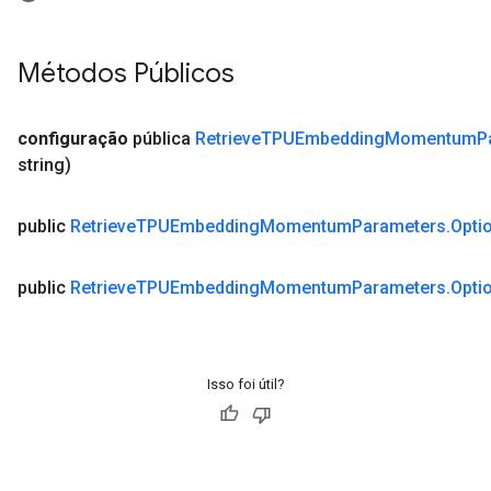
Métodos Públicos
configuração
pública
Retrieve
TPUEmbedding
Momentum
P
string)
public
Retrieve
TPUEmbedding
Momentum
Parameters
.
Opti
public
Retrieve
TPUEmbedding
Momentum
Parameters
.
Opti
Isso foi útil?