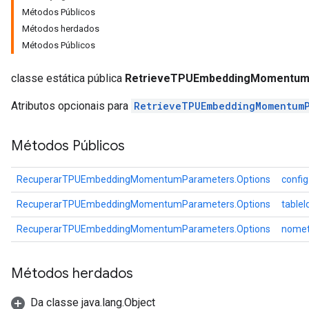
adParameters
Métodos Públicos
radParametersGradAccumDebug
Métodos herdados
rameters
Métodos Públicos
ParametersGradAccumDebug
eters
classe estática pública
RetrieveTPUEmbeddingMomentumP
metersGradAccumDebug
Atributos opcionais para
RetrieveTPUEmbeddingMomentum
ientDescentParameters
dientDescentParametersGradAccumDebug
Métodos Públicos
RecuperarTPUEmbeddingMomentumParameters.Options
config
RecuperarTPUEmbeddingMomentumParameters.Options
tableI
RecuperarTPUEmbeddingMomentumParameters.Options
nomet
Métodos herdados
Da classe java.lang.Object