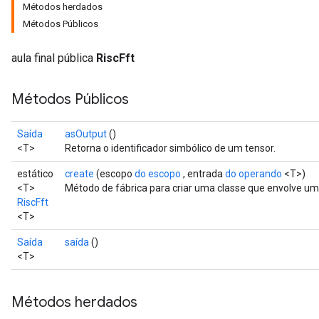
Métodos herdados
Métodos Públicos
aula final pública
RiscFft
Métodos Públicos
Saída
asOutput
()
<T>
Retorna o identificador simbólico de um tensor.
estático
create
(escopo
do escopo
, entrada
do operando
<T>)
<T>
Método de fábrica para criar uma classe que envolve um
RiscFft
<T>
Saída
saída
()
<T>
Métodos herdados