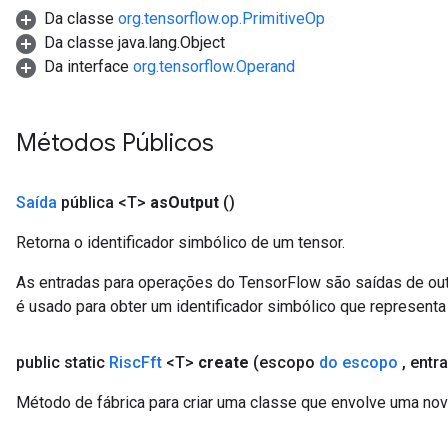
Da classe
org.tensorflow.op.PrimitiveOp
Da classe java.lang.Object
Da interface
org.tensorflow.Operand
Métodos Públicos
Saída
pública <T>
as
Output
()
Retorna o identificador simbólico de um tensor.
As entradas para operações do TensorFlow são saídas de ou
é usado para obter um identificador simbólico que representa 
public static
Risc
Fft
<T>
create
(escopo
do escopo
,
entr
Método de fábrica para criar uma classe que envolve uma nov