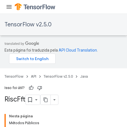
dientDescentParametersGradAccumDebug
TensorFlow v2.5.0
Esta página foi traduzida pela
API Cloud Translation
.
TensorFlow
API
TensorFlow v2.5.0
Java
Isso foi útil?
Risc
Fft
Nesta página
Métodos Públicos