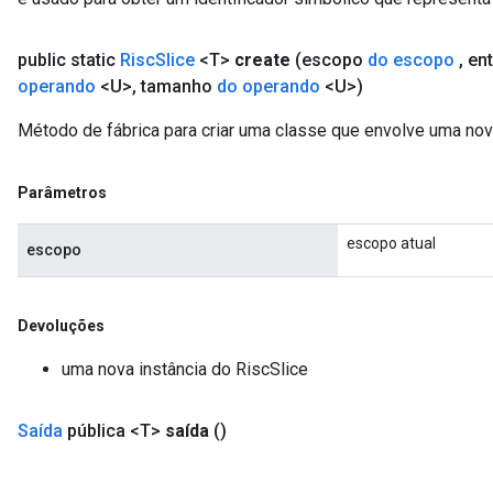
public static
Risc
Slice
<T>
create
(escopo
do escopo
,
en
operando
<U>
,
tamanho
do operando
<U>)
Método de fábrica para criar uma classe que envolve uma nov
Parâmetros
escopo atual
escopo
Devoluções
uma nova instância do RiscSlice
Saída
pública <T>
saída
()