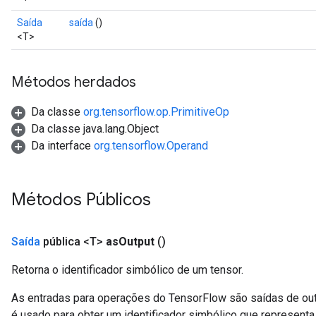
Saída
saída
()
<T>
Métodos herdados
Da classe
org.tensorflow.op.PrimitiveOp
Da classe java.lang.Object
Da interface
org.tensorflow.Operand
Métodos Públicos
Saída
pública <T>
as
Output
()
Retorna o identificador simbólico de um tensor.
As entradas para operações do TensorFlow são saídas de ou
é usado para obter um identificador simbólico que representa 