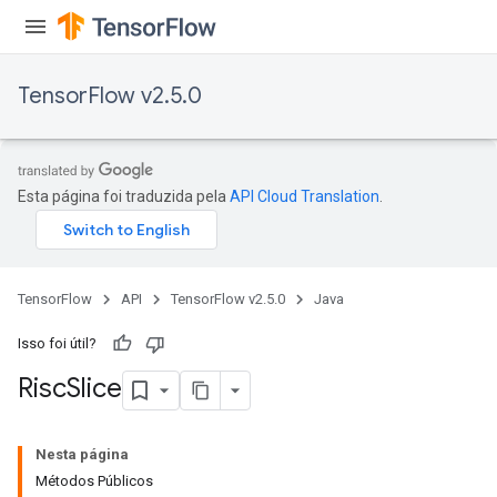
TensorFlow v2.5.0
Esta página foi traduzida pela
API Cloud Translation
.
TensorFlow
API
TensorFlow v2.5.0
Java
Isso foi útil?
Risc
Slice
Nesta página
Métodos Públicos