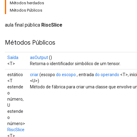
Métodos herdados
Métodos Públicos
aula final pública
RiscSlice
Métodos Públicos
Saída
asOutput
()
<T>
Retorna o identificador simbólico de um tensor.
estático
criar
(escopo
do escopo
, entrada
do operando
<T>, iníc
<T
<U>)
estende
Método de fábrica para criar uma classe que envolve u
o
número,
U
estende
o
número>
RiscSlice
<T>