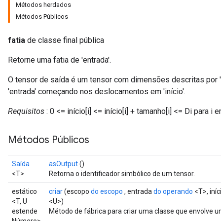
Métodos herdados
Métodos Públicos
fatia
de classe final pública
Retorne uma fatia de 'entrada'.
O tensor de saída é um tensor com dimensões descritas por '
'entrada' começando nos deslocamentos em 'início'.
Requisitos
: 0 <= início[i] <= início[i] + tamanho[i] <= Di para i e
Métodos Públicos
Saída
asOutput
()
<T>
Retorna o identificador simbólico de um tensor.
estático
criar
(escopo
do escopo
, entrada
do operando
<T>, iníc
<T, U
<U>)
estende
Método de fábrica para criar uma classe que envolve u