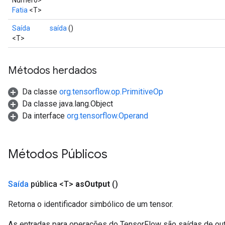
Número>
Fatia
<T>
Saída
saída
()
<T>
Métodos herdados
Da classe
org.tensorflow.op.PrimitiveOp
Da classe java.lang.Object
Da interface
org.tensorflow.Operand
Métodos Públicos
Saída
pública <T>
as
Output
()
Retorna o identificador simbólico de um tensor.
As entradas para operações do TensorFlow são saídas de ou