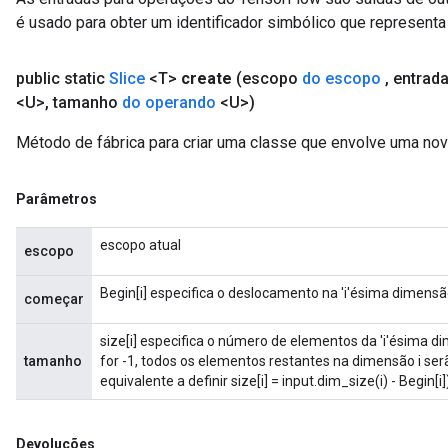
é usado para obter um identificador simbólico que representa 
public static
Slice
<T>
create
(escopo
do escopo
,
entrad
<U>
,
tamanho
do operando
<U>)
Método de fábrica para criar uma classe que envolve uma nov
Parâmetros
escopo atual
escopo
Begin[i] especifica o deslocamento na 'i'ésima dimensão 
começar
size[i] especifica o número de elementos da 'i'ésima dim
tamanho
for -1, todos os elementos restantes na dimensão i serão
x
equivalente a definir size[i] = input.dim_size(i) - Begin[i]
Devoluções