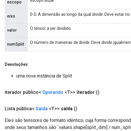
escopo atual
escopo
0-D. A dimensão ao longo da qual dividir. Deve estar no i
eixo
O tensor a ser dividido.
valor
O número de maneiras de dividir. Deve dividir igualment
numSplit
Devoluções
uma nova instância de Split
iterador público<
Operando
<T>>
iterador
()
Lista pública<
Saída
<T>>
saída
()
Eles são tensores de formato idêntico, cuja forma corresponde
onde seus tamanhos são `values.shape[split_dim] / num_split