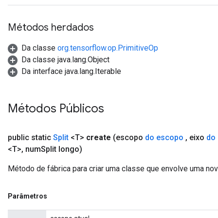
Métodos herdados
Da classe
org.tensorflow.op.PrimitiveOp
Da classe java.lang.Object
Da interface java.lang.Iterable
Métodos Públicos
x
public static
Split
<T>
create
(escopo
do escopo
,
eixo
do
<T>
,
num
Split longo)
Método de fábrica para criar uma classe que envolve uma nov
Parâmetros