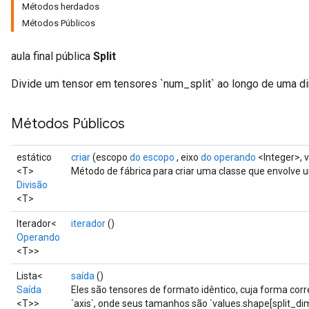
Métodos herdados
Métodos Públicos
aula final pública
Split
Divide um tensor em tensores `num_split` ao longo de uma d
Métodos Públicos
estático
criar
(escopo
do escopo
, eixo
do operando
<Integer>, 
<T>
Método de fábrica para criar uma classe que envolve 
Divisão
<T>
Iterador<
iterador
()
Operando
<T>>
Lista<
saída
()
Saída
Eles são tensores de formato idêntico, cuja forma corr
<T>>
`axis`, onde seus tamanhos são `values.shape[split_dim