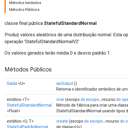
Métodos herdados
Métodos Públicos
classe final pública
StatefulStandardNormal
Produz valores aleatórios de uma distribuição normal. Esta o
operação 'StatefulStandardNormalV2'
Os valores gerados terão média 0 e desvio padrão 1.
Métodos Públicos
Saída
<U>
asOutput
()
Retorna o identificador simbólico de um
estático <T>
criar
(escopo
do escopo
, recurso
do op
StatefulStandardNormal
Método de fábrica para criar uma clas
<Float>
StatefulStandardNormal usando tipos d
estático <U, T>
create
(escopo
do escopo
, recurso
do 
StatefulPadrãoNormal
de classe<U>)