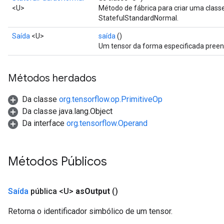
<U>
Método de fábrica para criar uma clas
x
StatefulStandardNormal.
Saída
<U>
saída
()
Um tensor da forma especificada preen
Métodos herdados
Da classe
org.tensorflow.op.PrimitiveOp
Da classe java.lang.Object
Da interface
org.tensorflow.Operand
Métodos Públicos
Saída
pública <U>
as
Output
()
Retorna o identificador simbólico de um tensor.