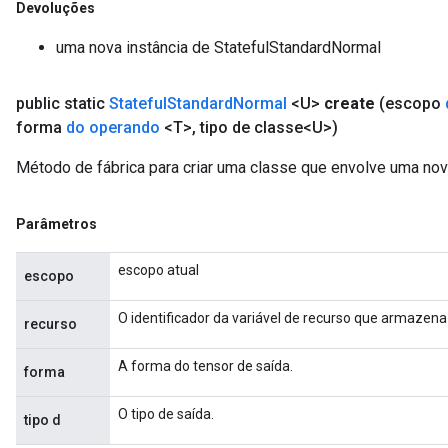
Devoluções
uma nova instância de StatefulStandardNormal
public static
Stateful
Standard
Normal
<U>
create
(escopo
forma
do operando
<T>
,
tipo de classe<U>)
Método de fábrica para criar uma classe que envolve uma no
Parâmetros
escopo atual
escopo
O identificador da variável de recurso que armazena
recurso
A forma do tensor de saída.
forma
O tipo de saída.
tipo d