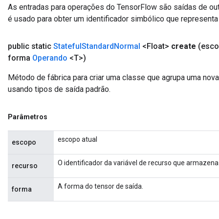
As entradas para operações do TensorFlow são saídas de ou
é usado para obter um identificador simbólico que representa 
public static
Stateful
Standard
Normal
<Float>
create
(esc
forma
Operando
<T>)
Método de fábrica para criar uma classe que agrupa uma nov
usando tipos de saída padrão.
Parâmetros
escopo atual
escopo
O identificador da variável de recurso que armazena
recurso
A forma do tensor de saída.
forma