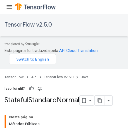
TensorFlow v2.5.0
Esta página foi traduzida pela
API Cloud Translation
.
TensorFlow
API
TensorFlow v2.5.0
Java
Isso foi útil?
Stateful
Standard
Normal
Nesta página
Métodos Públicos