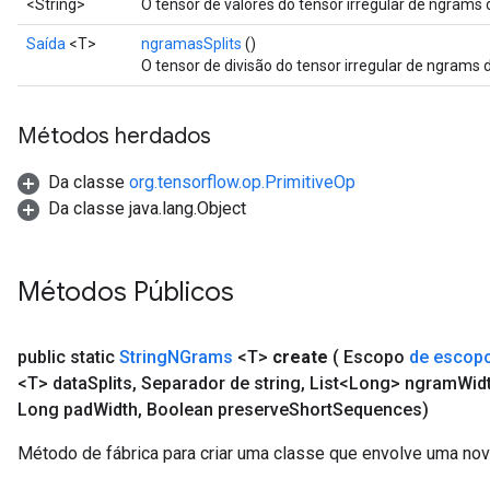
<String>
O tensor de valores do tensor irregular de ngrams 
Saída
<T>
ngramasSplits
()
O tensor de divisão do tensor irregular de ngrams d
Métodos herdados
Da classe
org.tensorflow.op.PrimitiveOp
Da classe java.lang.Object
Métodos Públicos
public static
String
NGrams
<T>
create
( Escopo
de escop
<T> data
Splits
,
Separador de string
,
List<Long> ngram
Wid
Long pad
Width
,
Boolean preserve
Short
Sequences)
Método de fábrica para criar uma classe que envolve uma no