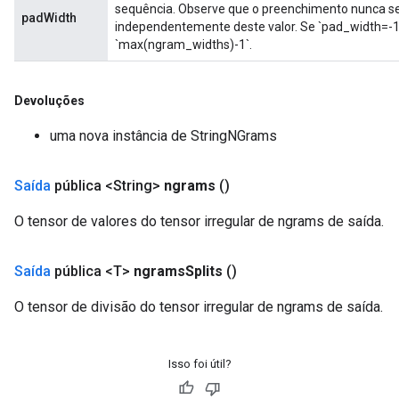
sequência. Observe que o preenchimento nunca se
padWidth
independentemente deste valor. Se `pad_width=-1
`max(ngram_widths)-1`.
Devoluções
uma nova instância de StringNGrams
Saída
pública <String>
ngrams
()
O tensor de valores do tensor irregular de ngrams de saída.
Saída
pública <T>
ngrams
Splits
()
O tensor de divisão do tensor irregular de ngrams de saída.
Isso foi útil?