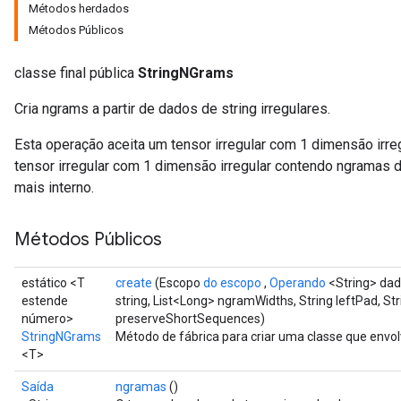
Métodos herdados
Métodos Públicos
classe final pública
StringNGrams
Cria ngrams a partir de dados de string irregulares.
Esta operação aceita um tensor irregular com 1 dimensão irre
tensor irregular com 1 dimensão irregular contendo ngramas d
mais interno.
Métodos Públicos
estático <T
create
(Escopo
do escopo
,
Operando
<String> dad
estende
string, List<Long> ngramWidths, String leftPad, St
número>
preserveShortSequences)
StringNGrams
Método de fábrica para criar uma classe que env
<T>
Saída
ngramas
()