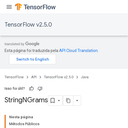
TensorFlow v2.5.0
Esta página foi traduzida pela
API Cloud Translation
.
TensorFlow
API
TensorFlow v2.5.0
Java
Isso foi útil?
String
NGrams
x
Nesta página
Métodos Públicos