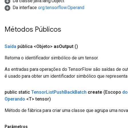
Da classe java.lang.Object
Da interface
org.tensorflow.Operand
Métodos Públicos
Saída
pública <Objeto>
as
Output
()
Retorna o identificador simbólico de um tensor.
As entradas para operações do TensorFlow são saídas de ou
é usado para obter um identificador simbólico que representa 
public static
Tensor
List
Push
Back
Batch
create
(Escopo
do
Operando
<T> tensor)
Método de fábrica para criar uma classe que agrupa uma nov
Parâmetros