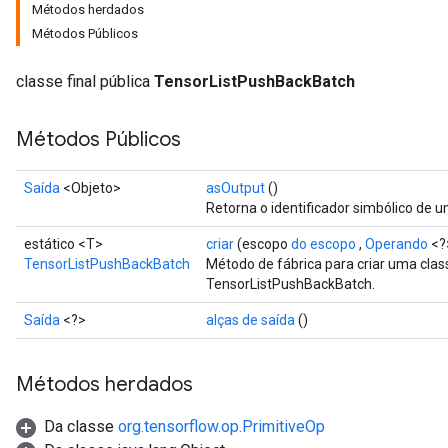
Métodos herdados
Métodos Públicos
classe final pública
TensorListPushBackBatch
Métodos Públicos
Saída
<Objeto>
asOutput
()
Retorna o identificador simbólico de u
estático <T>
criar
(escopo
do escopo
,
Operando
<?
TensorListPushBackBatch
Método de fábrica para criar uma cl
TensorListPushBackBatch.
Saída
<?>
alças de saída
()
Métodos herdados
Da classe
org.tensorflow.op.PrimitiveOp