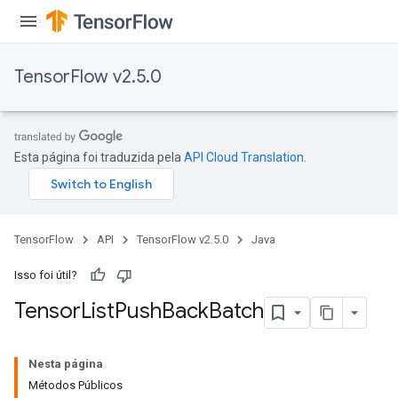
TensorFlow v2.5.0
Esta página foi traduzida pela
API Cloud Translation
.
TensorFlow
API
TensorFlow v2.5.0
Java
Isso foi útil?
Tensor
List
Push
Back
Batch
Nesta página
Métodos Públicos