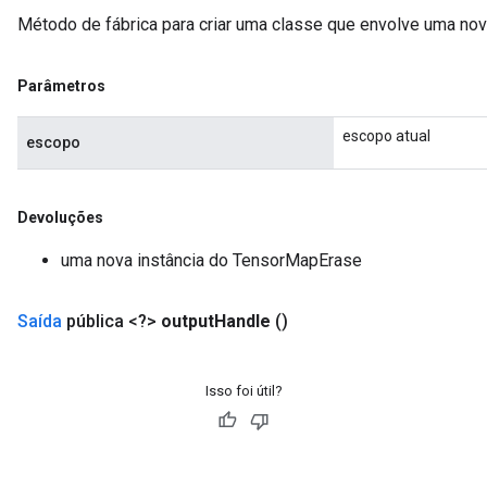
Método de fábrica para criar uma classe que envolve uma n
Parâmetros
escopo atual
escopo
Devoluções
uma nova instância do TensorMapErase
Saída
pública <?>
output
Handle
()
Isso foi útil?