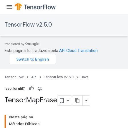
TensorFlow v2.5.0
Esta página foi traduzida pela
API Cloud Translation
.
TensorFlow
API
TensorFlow v2.5.0
Java
Isso foi útil?
Tensor
Map
Erase
Nesta página
Métodos Públicos