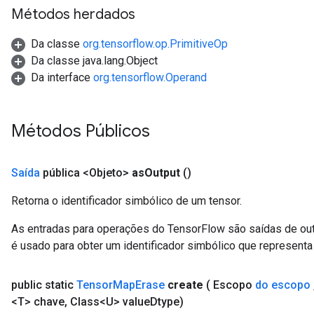
Métodos herdados
Da classe
org.tensorflow.op.PrimitiveOp
Da classe java.lang.Object
Da interface
org.tensorflow.Operand
Métodos Públicos
Saída
pública <Objeto>
as
Output
()
Retorna o identificador simbólico de um tensor.
As entradas para operações do TensorFlow são saídas de ou
é usado para obter um identificador simbólico que representa 
public static
Tensor
Map
Erase
create
( Escopo
do escopo
<T> chave
,
Class<U> value
Dtype)