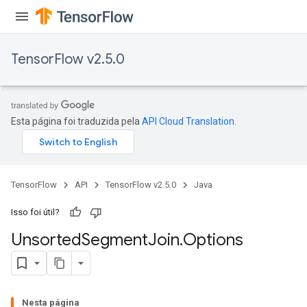
TensorFlow v2.5.0
Esta página foi traduzida pela
API Cloud Translation
.
TensorFlow
API
TensorFlow v2.5.0
Java
Isso foi útil?
Unsorted
Segment
Join
.
Options
Nesta página