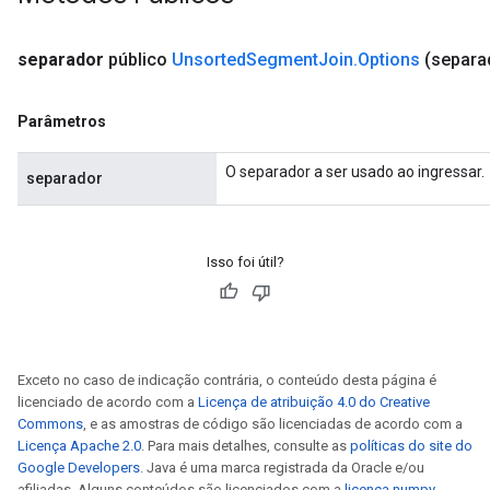
separador
público
Unsorted
Segment
Join
.
Options
(separad
Parâmetros
O separador a ser usado ao ingressar.
separador
Isso foi útil?
Exceto no caso de indicação contrária, o conteúdo desta página é
licenciado de acordo com a
Licença de atribuição 4.0 do Creative
Commons
, e as amostras de código são licenciadas de acordo com a
Licença Apache 2.0
. Para mais detalhes, consulte as
políticas do site do
Google Developers
. Java é uma marca registrada da Oracle e/ou
afiliadas. Alguns conteúdos são licenciados com a
licença numpy
.