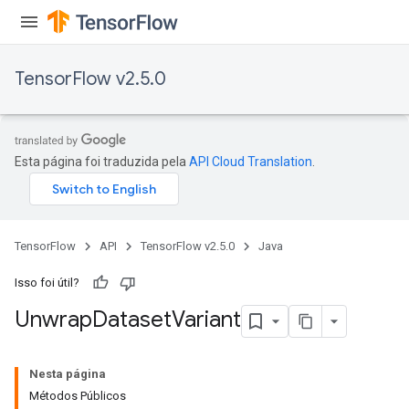
TensorFlow v2.5.0
Esta página foi traduzida pela
API Cloud Translation
.
TensorFlow
API
TensorFlow v2.5.0
Java
Isso foi útil?
Unwrap
Dataset
Variant
Nesta página
Métodos Públicos