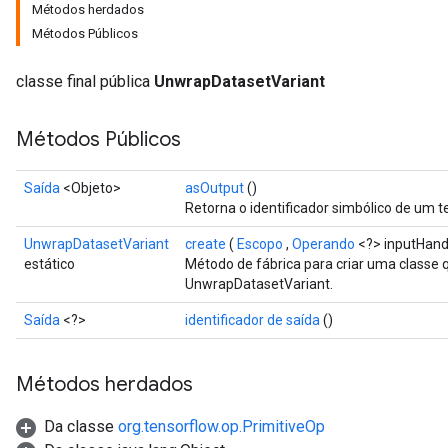
Métodos herdados
Métodos Públicos
classe final pública
UnwrapDatasetVariant
Métodos Públicos
Saída
<Objeto>
asOutput
()
Retorna o identificador simbólico de um t
UnwrapDatasetVariant
create
(
Escopo
,
Operando
<?> inputHand
estático
Método de fábrica para criar uma classe
UnwrapDatasetVariant.
Saída
<?>
identificador de saída
()
Métodos herdados
Da classe
org.tensorflow.op.PrimitiveOp