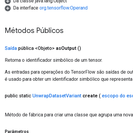
Da classe java.lang.Object
Da interface
org.tensorflow.Operand
Métodos Públicos
Saída
pública <Objeto>
as
Output
()
Retorna o identificador simbólico de um tensor.
As entradas para operações do TensorFlow são saídas de ou
é usado para obter um identificador simbólico que representa 
public static
Unwrap
Dataset
Variant
create
(
escopo do es
Método de fábrica para criar uma classe que agrupa uma nov
Parâmetros