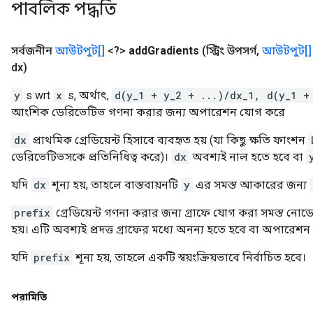
পাবলিক পদ্ধতি
সর্বজনীন
আউটপুট[]
<?>
add
Gradients
(স্ট্রিং উপসর্গ
,
আউটপুট[]
dx)
y
s wrt
x
s, অর্থাৎ,
d(y_1 + y_2 + ...)/dx_1, d(y_1 +
আংশিক ডেরিভেটিভ গণনা করার জন্য অপারেশন যোগ করে
dx
প্রাথমিক গ্রেডিয়েন্ট হিসাবে ব্যবহৃত হয় (যা কিছু ক্ষতি ফাংশন
ডেরিভেটিভসকে প্রতিনিধিত্ব করে)।
dx
অবশ্যই নাল হতে হবে বা
যদি
dx
শূন্য হয়, তাহলে বাস্তবায়নটি
y
এর সমস্ত আকারের জন্য
prefix
গ্রেডিয়েন্ট গণনা করার জন্য গ্রাফে যোগ করা সমস্ত নোডে
হয়। এটি অবশ্যই প্রদত্ত গ্রাফের মধ্যে অনন্য হতে হবে বা অপারেশন ব্
যদি
prefix
শূন্য হয়, তাহলে একটি স্বয়ংক্রিয়ভাবে নির্বাচিত হবে।
পরামিতি