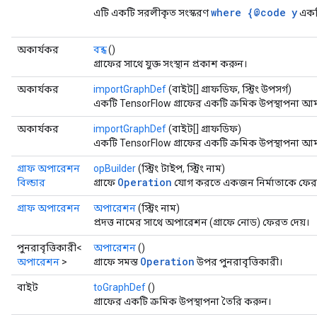
where {@code y
এটি একটি সরলীকৃত সংস্করণ
একট
অকার্যকর
বন্ধ
()
গ্রাফের সাথে যুক্ত সংস্থান প্রকাশ করুন।
অকার্যকর
importGraphDef
(বাইট[] গ্রাফডিফ, স্ট্রিং উপসর্গ)
একটি TensorFlow গ্রাফের একটি ক্রমিক উপস্থাপনা আ
অকার্যকর
importGraphDef
(বাইট[] গ্রাফডিফ)
একটি TensorFlow গ্রাফের একটি ক্রমিক উপস্থাপনা আ
গ্রাফ অপারেশন
opBuilder
(স্ট্রিং টাইপ, স্ট্রিং নাম)
Operation
বিল্ডার
গ্রাফে
যোগ করতে একজন নির্মাতাকে ফেরত
গ্রাফ অপারেশন
অপারেশন
(স্ট্রিং নাম)
প্রদত্ত নামের সাথে অপারেশন (গ্রাফে নোড) ফেরত দেয়।
পুনরাবৃত্তিকারী<
অপারেশন
()
Operation
অপারেশন
>
গ্রাফে সমস্ত
উপর পুনরাবৃত্তিকারী।
বাইট
toGraphDef
()
গ্রাফের একটি ক্রমিক উপস্থাপনা তৈরি করুন।