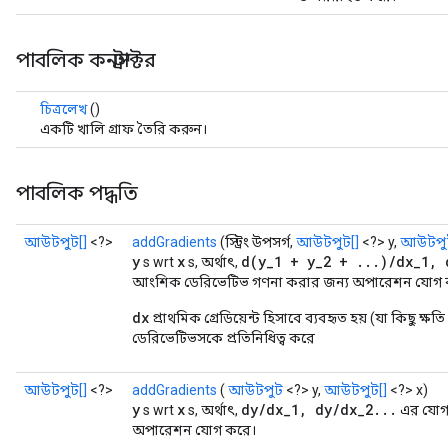
পাবলিক কনস্ট্রাক্টর
চিত্রলেখ
()
একটি খালি গ্রাফ তৈরি করুন।
পাবলিক পদ্ধতি
আউটপুট[]
<?>
addGradients
(স্ট্রিং উপসর্গ,
আউটপুট[]
<?> y,
আউটপুট
y
x
d(y_1 + y_2 + ...)/dx_1, 
s wrt
s, অর্থাৎ,
আংশিক ডেরিভেটিভ গণনা করার জন্য অপারেশন যোগ
dx
প্রাথমিক গ্রেডিয়েন্ট হিসাবে ব্যবহৃত হয় (যা কিছু ক্ষ
ডেরিভেটিভসকে প্রতিনিধিত্ব করে
আউটপুট[]
<?>
addGradients
(
আউটপুট
<?> y,
আউটপুট[]
<?> x)
y
x
dy/dx_1, dy/dx_2...
s wrt
s, অর্থাৎ,
এর যোগ
অপারেশন যোগ করে।