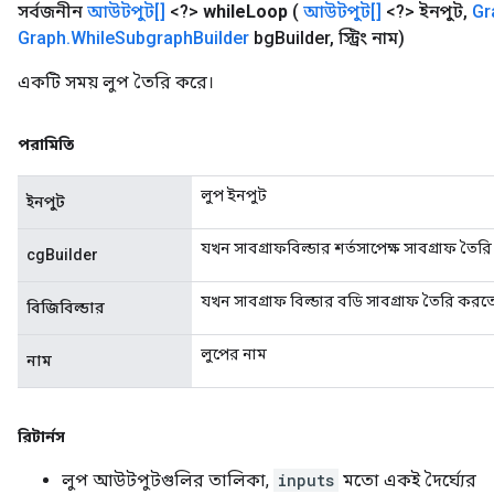
সর্বজনীন
আউটপুট[]
<?>
while
Loop
(
আউটপুট[]
<?> ইনপুট
,
Gr
Graph
.
While
Subgraph
Builder
bg
Builder
,
স্ট্রিং নাম)
একটি সময় লুপ তৈরি করে।
পরামিতি
লুপ ইনপুট
ইনপুট
যখন সাবগ্রাফবিল্ডার শর্তসাপেক্ষ সাবগ্রাফ তৈর
cgBuilder
যখন সাবগ্রাফ বিল্ডার বডি সাবগ্রাফ তৈরি করত
বিজিবিল্ডার
লুপের নাম
নাম
রিটার্নস
লুপ আউটপুটগুলির তালিকা,
inputs
মতো একই দৈর্ঘ্যের