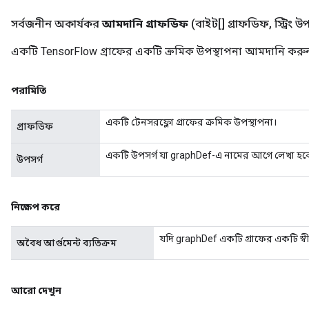
সর্বজনীন অকার্যকর
আমদানি গ্রাফডিফ
(বাইট[] গ্রাফডিফ
,
স্ট্রিং উ
একটি TensorFlow গ্রাফের একটি ক্রমিক উপস্থাপনা আমদানি করু
পরামিতি
একটি টেনসরফ্লো গ্রাফের ক্রমিক উপস্থাপনা।
গ্রাফডিফ
একটি উপসর্গ যা graphDef-এ নামের আগে লেখা হব
উপসর্গ
নিক্ষেপ করে
যদি graphDef একটি গ্রাফের একটি স্ব
অবৈধ আর্গুমেন্ট ব্যতিক্রম
আরো দেখুন