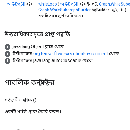
আউটপুট[]
<?>
whileLoop
(
আউটপুট[]
<?> ইনপুট,
Graph.WhileSubg
Graph.WhileSubgraphBuilder
bgBuilder, স্ট্রিং নাম)
একটি সময় লুপ তৈরি করে।
উত্তরাধিকারসূত্রে প্রাপ্ত পদ্ধতি
java.lang.Object ক্লাস থেকে
ইন্টারফেস
org.tensorflow.ExecutionEnvironment
থেকে
ইন্টারফেস java.lang.AutoCloseable থেকে
পাবলিক কনস্ট্রাক্টর
সর্বজনীন
গ্রাফ
()
একটি খালি গ্রাফ তৈরি করুন।