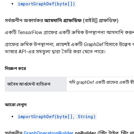
importGraphDef(byte[])
সর্বজনীন অকার্যকর
আমদানি গ্রাফডিফ
(বাইট[] গ্রাফডিফ)
একটি TensorFlow গ্রাফের একটি ক্রমিক উপস্থাপনা আমদানি করু
গ্রাফের ক্রমিক উপস্থাপনা, প্রায়শই একটি
GraphDef
হিসাবে উল্লেখ 
ভাষার API-এর সমতুল্য দ্বারা তৈরি করা যেতে পারে।
নিক্ষেপ করে
যদি graphDef একটি গ্রাফের একটি স্ব
অবৈধ আর্গুমেন্ট ব্যতিক্রম
আরো দেখুন
importGraphDef(byte[], String)
সর্বজনীন
Graph
Operation
Builder
op
Builder
(স্ট্রিং টাইপ
,
স্ট্রিং ন