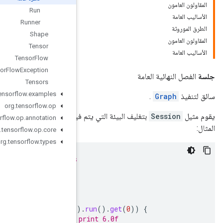
Run
Runner
Shape
Tensor
Tensor
Flow
Tensor
Flow
Exception
Tensors
org
.
tensorflow
.
examples
org
.
tensorflow
.
op
. على سبيل
Tensors
لحساب
Graph
في
Operation
بتغليف ال
org
.
tensorflow
.
op
.
annotation
org
.
tensorflow
.
op
.
core
org
.
tensorflow
.
types
// Let's say graph is an instance of the Graph class
// for the computation y = 3 * x
try
(
Session
s
=
new
Session
(
graph
))
{
try
(
Tensor
x
=
Tensor
.
create
(
2.0f
);
Tensor
y
=
s
.
runner
().
feed
(
"x"
,
x
).
fetch
(
"y"
System
.
out
.
println
(
y
.
floatValue
());
// Will 