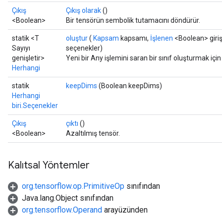
Çıkış
Çıkış olarak
()
<Boolean>
Bir tensörün sembolik tutamacını döndürür.
statik <T
oluştur
(
Kapsam
kapsamı,
İşlenen
<Boolean> giriş
Sayıyı
seçenekler)
genişletir>
Yeni bir Any işlemini saran bir sınıf oluşturmak içi
Herhangi
statik
keepDims
(Boolean keepDims)
Herhangi
biri.Seçenekler
Çıkış
çıktı
()
<Boolean>
Azaltılmış tensör.
Kalıtsal Yöntemler
org.tensorflow.op.PrimitiveOp
sınıfından
Java.lang.Object sınıfından
org.tensorflow.Operand
arayüzünden