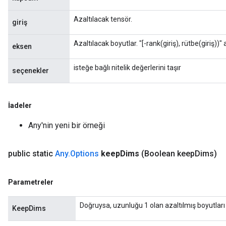
Azaltılacak tensör.
giriş
Azaltılacak boyutlar. "[-rank(giriş), rütbe(giriş))" 
eksen
isteğe bağlı nitelik değerlerini taşır
seçenekler
Flush
İadeler
Any'nin yeni bir örneği
eHandleOp
public static
Any
.
Options
keep
Dims
(Boolean keep
Dims)
ureSplit
Parametreler
Doğruysa, uzunluğu 1 olan azaltılmış boyutları
KeepDims