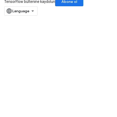
Abone ol
TensorFlow bültenine kaydolun