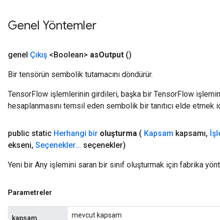
Genel Yöntemler
genel
Çıkış
<Boolean>
as
Output
()
t
Bir tensörün sembolik tutamacını döndürür.
TensorFlow işlemlerinin girdileri, başka bir TensorFlow işleminin
hesaplanmasını temsil eden sembolik bir tanıtıcı elde etmek için
source
public static
Herhangi bir
oluşturma
(
Kapsam
kapsamı
,
İş
ekseni
,
Seçenekler
.
.
.
seçenekler)
leOp
Yeni bir Any işlemini saran bir sınıf oluşturmak için fabrika yön
Parametreler
mevcut kapsam
kapsam