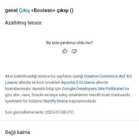
genel
Çıkış
<Boolean>
çıkışı
()
Azaltılmış tensör.
Bu size yardımcı oldu mu?
Aksi belirtilmediği sürece bu sayfanın içeriği
Creative Commons Atıf 4.0
Lisansı
altında ve kod örnekleri
Apache 2.0 Lisansı
altında
lisanslanmıştır. Ayrıntılı bilgi için
Google Developers Site Politikaları
'na
göz atın. Java, Oracle ve/veya satış ortaklarının tescilli ticari markasıdır.
İçeriklerin bir bölümü
NumPy lisansı
kapsamındadır.
Son güncelleme tarihi: 2025-07-28 UTC.
Bağlı kalma