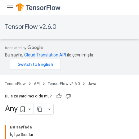
TensorFlow v2.6.0
Bu sayfa,
Cloud Translation API
ile çevrilmiştir.
TensorFlow
API
TensorFlow v2.6.0
Java
Bu size yardımcı oldu mu?
Any
Bu sayfada
İç İçe Sınıflar