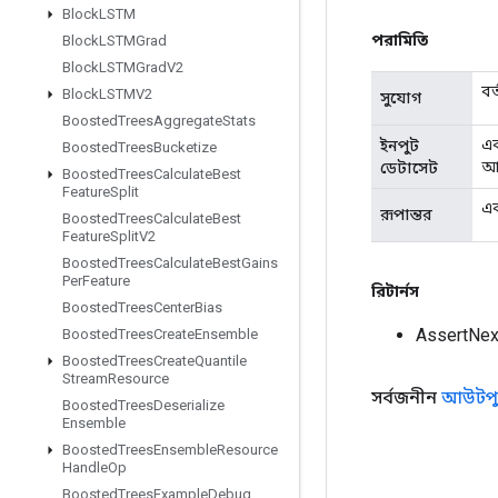
Block
LSTM
পরামিতি
Block
LSTMGrad
Block
LSTMGrad
V2
বর
Block
LSTMV2
সুযোগ
Boosted
Trees
Aggregate
Stats
এক
ইনপুট
Boosted
Trees
Bucketize
আউ
ডেটাসেট
Boosted
Trees
Calculate
Best
Feature
Split
এক
রূপান্তর
Boosted
Trees
Calculate
Best
Feature
Split
V2
Boosted
Trees
Calculate
Best
Gains
Per
Feature
রিটার্নস
Boosted
Trees
Center
Bias
AssertNex
Boosted
Trees
Create
Ensemble
Boosted
Trees
Create
Quantile
Stream
Resource
সর্বজনীন
আউটপু
Boosted
Trees
Deserialize
Ensemble
Boosted
Trees
Ensemble
Resource
Handle
Op
Boosted
Trees
Example
Debug