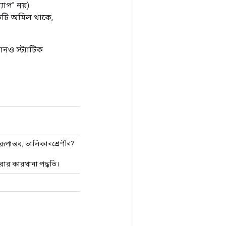
্যাপ" নয়)
একটি অমিল থাকে,
োনও স্ট্যাটিক
> রূপান্তর, তালিকা<শ্রেণী<?
ার কারখানা পদ্ধতি।