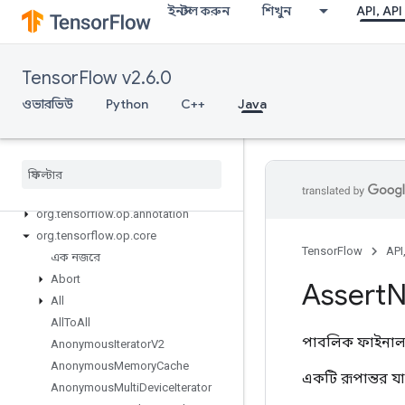
ইনস্টল করুন
শিখুন
API, API
TensorFlow v2.6.0
ওভারভিউ
Python
C++
Java
Tensor
Flow for Java
org
.
tensorflow
org
.
tensorflow
.
examples
org
.
tensorflow
.
op
org
.
tensorflow
.
op
.
annotation
org
.
tensorflow
.
op
.
core
TensorFlow
API
এক নজরে
Abort
Assert
N
All
All
To
All
পাবলিক ফাইনাল 
Anonymous
Iterator
V2
Anonymous
Memory
Cache
একটি রূপান্তর যা
Anonymous
Multi
Device
Iterator