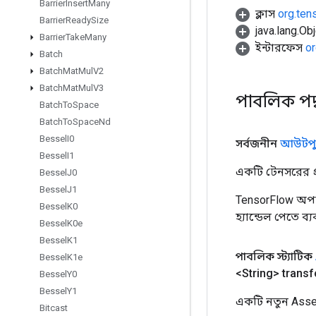
Barrier
Insert
Many
ক্লাস
org.ten
Barrier
Ready
Size
java.lang.Obj
Barrier
Take
Many
ইন্টারফেস
or
Batch
Batch
Mat
Mul
V2
Batch
Mat
Mul
V3
পাবলিক পদ
Batch
To
Space
Batch
To
Space
Nd
Bessel
I0
সর্বজনীন
আউটপু
Bessel
I1
একটি টেনসরের প্র
Bessel
J0
Bessel
J1
TensorFlow অপা
Bessel
K0
হ্যান্ডেল পেতে ব
Bessel
K0e
Bessel
K1
পাবলিক স্ট্যাটিক
Bessel
K1e
<String> trans
Bessel
Y0
Bessel
Y1
একটি নতুন Asse
Bitcast