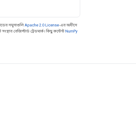
ডের নমুনাগুলি
Apache 2.0 License
-এর অধীনে
থার রেজিস্টার্ড ট্রেডমার্ক। কিছু কন্টেন্ট
NumPy