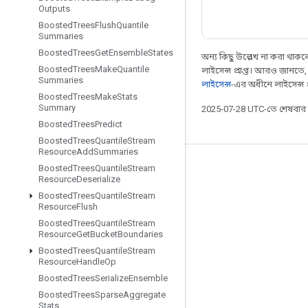
Outputs
Boosted
Trees
Flush
Quantile
Summaries
Boosted
Trees
Get
Ensemble
States
অন্য কিছু উল্লেখ না করা থাকলে,
Boosted
Trees
Make
Quantile
লাইসেন্স প্রাপ্ত। আরও জানতে
Summaries
লাইসেন্স
-এর অধীনে লাইসেন্স প্র
Boosted
Trees
Make
Stats
Summary
2025-07-28 UTC-তে শেষবা
Boosted
Trees
Predict
Boosted
Trees
Quantile
Stream
Resource
Add
Summaries
Boosted
Trees
Quantile
Stream
সবসময় যুক্ত থাকুন
Resource
Deserialize
ব্লগ
Boosted
Trees
Quantile
Stream
Resource
Flush
ফোরাম
Boosted
Trees
Quantile
Stream
Resource
Get
Bucket
Boundaries
GitHub
Boosted
Trees
Quantile
Stream
Twitter
Resource
Handle
Op
Boosted
Trees
Serialize
Ensemble
YouTube
Boosted
Trees
Sparse
Aggregate
Stats