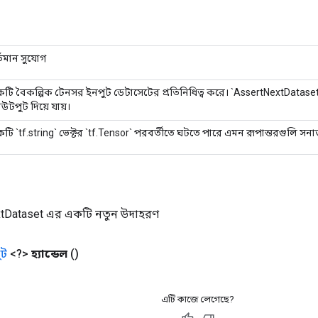
্তমান সুযোগ
টি বৈকল্পিক টেনসর ইনপুট ডেটাসেটের প্রতিনিধিত্ব করে। `AssertNextDatase
টপুট দিয়ে যায়।
টি `tf.string` ভেক্টর `tf.Tensor` পরবর্তীতে ঘটতে পারে এমন রূপান্তরগুলি সনাক
tDataset এর একটি নতুন উদাহরণ
ট
<?>
হ্যান্ডেল
()
এটি কাজে লেগেছে?