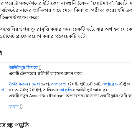
র পরে ট্রান্সফর্মেশনের উট-কেস নামগুলি (যেমন "ফ্ল্যাটম্যাপ", "ফ্ল্যাট_ম
 আর্গুমেন্টের নামের তালিকার সাথে মেলে কিনা তা পরীক্ষা করে। যদি 
যতিক্রম উত্থাপন করে।
স্তুগুলির উপর পুনরাবৃত্তি করার সময় চেকটি ঘটে, যার অর্থ হল যে ক
টাসেট গ্রাফে প্রয়োগ করার
পরে
চেকটি ঘটে।
ি
আউটপুট হিসাবে
()
একটি টেনসরের প্রতীকী হ্যান্ডেল প্রদান করে।
তৈরি করুন
(
স্কোপ
স্কোপ,
অপারেন্ড
<?> ইনপুটডেটাসেট,
অপারেন্ড
<স্ট্রিং
set
>> আউটপুট টাইপ, তালিকা<
আকৃতি
> আউটপুট আকার)
একটি নতুন AssertNextDataset অপারেশন মোড়ানো একটি ক্লাস তৈরি কর
হাতল
()
 প্রাপ্ত পদ্ধতি