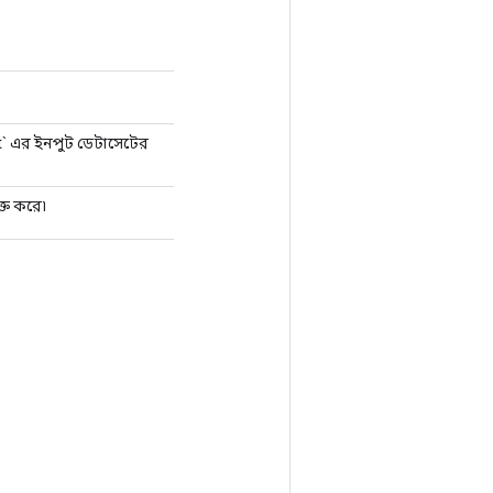
t` এর ইনপুট ডেটাসেটের
্ত করে৷