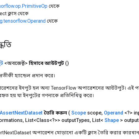
sorflow.op.PrimitiveOp
থেকে
ect ক্লাস থেকে
g.tensorflow.Operand
থেকে
্ধতি
ট
<অবজেক্ট>
হিসাবে আউটপুট
()
তীকী হ্যান্ডেল প্রদান করে।
রেশনের ইনপুট হল অন্য TensorFlow অপারেশনের আউটপুট। এই পদ্
্যবহৃত হয় যা ইনপুটের গণনাকে প্রতিনিধিত্ব করে।
Assert
Next
Dataset
তৈরি করুন
(
Scope
scope
,
Operand
<?> in
formations
,
List<Class<?>> output
Types
,
List<
Shape
> output
rtNextDataset অপারেশন মোড়ানো একটি ক্লাস তৈরি করার কারখানা