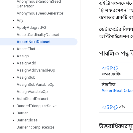
Anonymous
Random
Seed
এই ট্রান্সফরমেশনে
Generator
`ট্রান্সফরমেশন`
Anonymous
Seed
Generator
রূপান্তর একটি ব্
Any
Apply
Adagrad
V2
ডেটাসেটের বিষয়ব
Assert
Cardinality
Dataset
অপ্টিমাইজেশন ডে
Assert
Next
Dataset
Assert
That
পাবলিক পদ্ধত
Assign
Assign
Add
আউটপুট
Assign
Add
Variable
Op
<অবজেক্ট>
Assign
Sub
স্ট্যাটিক
Assign
Sub
Variable
Op
AssertNextData
Assign
Variable
Op
Auto
Shard
Dataset
Banded
Triangular
Solve
আউটপুট
<?>
Barrier
Barrier
Close
উত্তরাধিকারসূত্রে
Barrier
Incomplete
Size