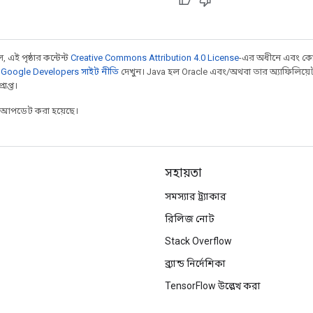
 এই পৃষ্ঠার কন্টেন্ট
Creative Commons Attribution 4.0 License
-এর অধীনে এবং কো
,
Google Developers সাইট নীতি
দেখুন। Java হল Oracle এবং/অথবা তার অ্যাফিলিয়েট সংস্
াপ্ত।
র আপডেট করা হয়েছে।
সহায়তা
সমস্যার ট্র্যাকার
রিলিজ নোট
Stack Overflow
ব্র্যান্ড নির্দেশিকা
TensorFlow উল্লেখ করা