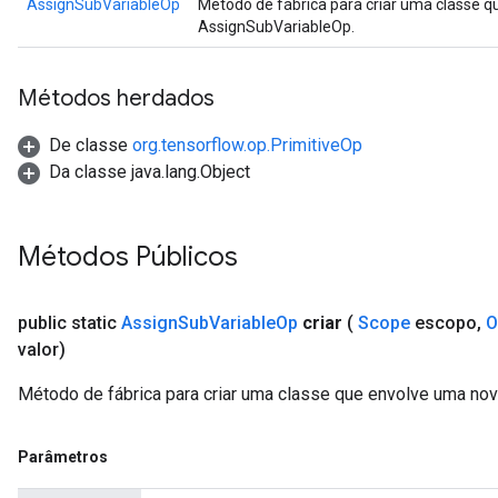
AssignSubVariableOp
Método de fábrica para criar uma classe 
AssignSubVariableOp.
Métodos herdados
De classe
org.tensorflow.op.PrimitiveOp
Da classe java.lang.Object
Métodos Públicos
public static
Assign
Sub
Variable
Op
criar
(
Scope
escopo
,
O
valor)
t
Método de fábrica para criar uma classe que envolve uma no
Parâmetros