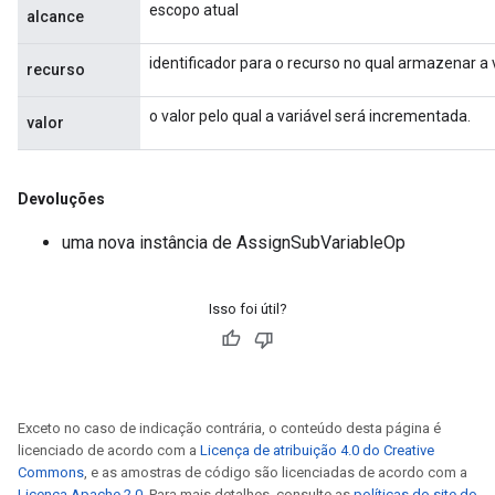
escopo atual
alcance
source
identificador para o recurso no qual armazenar a v
recurso
leOp
o valor pelo qual a variável será incrementada.
valor
Devoluções
uma nova instância de AssignSubVariableOp
Isso foi útil?
Exceto no caso de indicação contrária, o conteúdo desta página é
Flush
licenciado de acordo com a
Licença de atribuição 4.0 do Creative
Commons
, e as amostras de código são licenciadas de acordo com a
Licença Apache 2.0
. Para mais detalhes, consulte as
políticas do site do