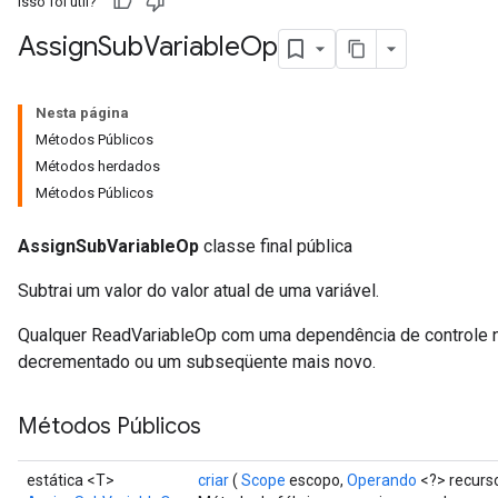
Isso foi útil?
Assign
Sub
Variable
Op
Nesta página
Métodos Públicos
Métodos herdados
Métodos Públicos
AssignSubVariableOp
classe final pública
Subtrai um valor do valor atual de uma variável.
Qualquer ReadVariableOp com uma dependência de controle ne
decrementado ou um subseqüente mais novo.
Métodos Públicos
estática <T>
criar
(
Scope
escopo,
Operando
<?> recurs