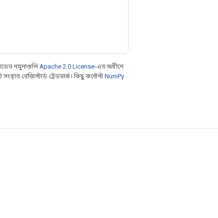
ডের নমুনাগুলি
Apache 2.0 License
-এর অধীনে
থার রেজিস্টার্ড ট্রেডমার্ক। কিছু কন্টেন্ট
NumPy