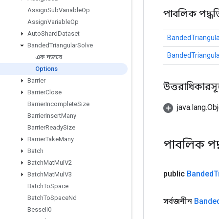
Assign
Sub
Variable
Op
পাবলিক পদ্ধত
Assign
Variable
Op
Auto
Shard
Dataset
BandedTriangula
Banded
Triangular
Solve
BandedTriangula
এক নজরে
Options
Barrier
উত্তরাধিকারসূত্রে
Barrier
Close
Barrier
Incomplete
Size
java.lang.Obj
Barrier
Insert
Many
Barrier
Ready
Size
Barrier
Take
Many
পাবলিক পদ
Batch
Batch
Mat
Mul
V2
public
Banded
T
Batch
Mat
Mul
V3
Batch
To
Space
Batch
To
Space
Nd
সর্বজনীন
Bande
Bessel
I0