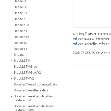
Bessel
I1
Bessel
J0
Bessel
J1
Bessel
K0
Bessel
K0e
Bessel
K1
অন্য কিছু উল্লেখ না করা থাকলে,
Bessel
K1e
লাইসেন্স প্রাপ্ত। আরও জানতে
Bessel
Y0
লাইসেন্স
-এর অধীনে লাইসেন্স প্র
Bessel
Y1
2025-07-28 UTC-তে শেষবা
Bitcast
Block
LSTM
Block
LSTMGrad
Block
LSTMGrad
V2
সবসময় যুক্ত থাকুন
Block
LSTMV2
ব্লগ
Boosted
Trees
Aggregate
Stats
Boosted
Trees
Bucketize
ফোরাম
Boosted
Trees
Calculate
Best
GitHub
Feature
Split
Boosted
Trees
Calculate
Best
Twitter
Feature
Split
V2