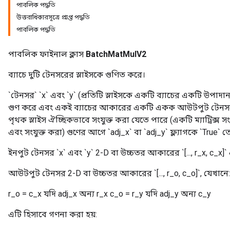
পাবলিক পদ্ধতি
উত্তরাধিকারসূত্রে প্রাপ্ত পদ্ধতি
পাবলিক পদ্ধতি
পাবলিক ফাইনাল ক্লাস
BatchMatMulV2
ব্যাচে দুটি টেনসরের স্লাইসকে গুণিত করে।
`টেনসর` `x` এবং `y` (প্রতিটি স্লাইসকে একটি ব্যাচের একটি উপাদান
গুণ করে এবং একই ব্যাচের আকারের একটি একক আউটপুট টেনসরে
পৃথক স্লাইস ঐচ্ছিকভাবে সংযুক্ত করা যেতে পারে (একটি ম্যাট্রিক্স
এবং সংযুক্ত করা) গুণের আগে `adj_x` বা `adj_y` ফ্ল্যাগকে `True` 
ইনপুট টেনসর `x` এবং `y` 2-D বা উচ্চতর আকারের `[..., r_x, c_x]` এবং
আউটপুট টেনসর 2-D বা উচ্চতর আকারের `[..., r_o, c_o]`, যেখানে:
r_o = c_x যদি adj_x অন্য r_x c_o = r_y যদি adj_y অন্য c_y
এটি হিসাবে গণনা করা হয়: