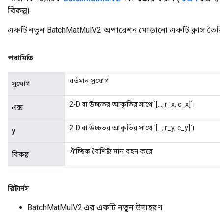
বিকল্প)
একটি নতুন BatchMatMulV2 অপারেশন মোড়ানো একটি ক্লাস তৈরি
পরামিতি
বর্তমান সুযোগ
সুযোগ
2-D বা উচ্চতর আকৃতির সাথে `[..., r_x, c_x]`।
এক্স
2-D বা উচ্চতর আকৃতির সাথে `[..., r_y, c_y]`।
y
ঐচ্ছিক বৈশিষ্ট্য মান বহন করে
বিকল্প
রিটার্নস
BatchMatMulV2 এর একটি নতুন উদাহরণ