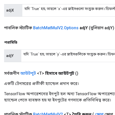
যদি `True` হয়, তাহলে `x`-এর স্লাইসগুলো সংযুক্ত করুন। ডিফল্ট
adjX
পাবলিক স্ট্যাটিক
Batch
Mat
Mul
V2
.
Options
adj
Y
(বুলিয়ান adj
Y)
পরামিতি
যদি `True` হয়, তাহলে `y`-এর স্লাইসগুলিকে সংযুক্ত করুন। ডিফল
adjY
সর্বজনীন
আউটপুট
<T>
হিসাবে আউটপুট
()
একটি টেনসরের প্রতীকী হ্যান্ডেল প্রদান করে।
TensorFlow অপারেশনের ইনপুট হল অন্য TensorFlow অপারেশনে
হ্যান্ডেল পেতে ব্যবহৃত হয় যা ইনপুটের গণনাকে প্রতিনিধিত্ব করে।
পাবলিক স্ট্যাটিক
Batch
Mat
Mul
V2
<T>
তৈরি করুন
(
স্কোপ
স্কোপ
,