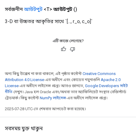
সর্বজনীন
আউটপুট
<T>
আউটপুট
()
3-D বা উচ্চতর আকৃতির সাথে `[..., r_o, c_o]`
এটি কাজে লেগেছে?
অন্য কিছু উল্লেখ না করা থাকলে, এই পৃষ্ঠার কন্টেন্ট
Creative Commons
Attribution 4.0 License
-এর অধীনে এবং কোডের নমুনাগুলি
Apache 2.0
License
-এর অধীনে লাইসেন্স প্রাপ্ত। আরও জানতে,
Google Developers সাইট
নীতি
দেখুন। Java হল Oracle এবং/অথবা তার অ্যাফিলিয়েট সংস্থার রেজিস্টার্ড
ট্রেডমার্ক। কিছু কন্টেন্ট
NumPy লাইসেন্স
-এর অধীনে লাইসেন্স প্রাপ্ত।
2025-07-28 UTC-তে শেষবার আপডেট করা হয়েছে।
সবসময় যুক্ত থাকুন