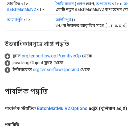
স্ট্যাটিক <T>
তৈরি করুন
(
স্কোপ
স্কোপ,
অপারেন্ড
<T> x,
অপ
BatchMatMulV2
<T>
একটি নতুন BatchMatMulV2 অপারেশন মোড়া
আউটপুট
<T>
আউটপুট
()
3-D বা উচ্চতর আকৃতির সাথে `[..., r_o, c_o]`
উত্তরাধিকারসূত্রে প্রাপ্ত পদ্ধতি
Flush
ক্লাস
org.tensorflow.op.PrimitiveOp
থেকে
java.lang.Object ক্লাস থেকে
eHandleOp
ইন্টারফেস
org.tensorflow.Operand
থেকে
ureSplit
পাবলিক পদ্ধতি
পাবলিক স্ট্যাটিক
Batch
Mat
Mul
V2
.
Options
adj
X
(বুলিয়ান adj
X)
পরামিতি