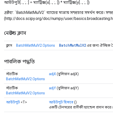
আউটপুট[..., :, :] = ম্যাট্রিক্স(x[..., :, :]) * ম্যাট্রিক্স(y[..., :, :])
দ্রষ্টব্য
: `BatchMatMulV2` ব্যাচের মাত্রায় সম্প্রচার সমর্থন করে। সম্
(http://docs.scipy.org/doc/numpy/user/basics.broadcasting.h
t
নেস্টেড ক্লাস
Batch
Mat
Mul
V2
ক্লাস
BatchMatMulV2.Options
এর জন্য ঐচ্ছিক বৈশ
source
পাবলিক পদ্ধতি
স্ট্যাটিক
adjX
(বুলিয়ান adjX)
leOp
BatchMatMulV2.Options
স্ট্যাটিক
adjY
(বুলিয়ান adjY)
BatchMatMulV2.Options
আউটপুট
<T>
আউটপুট হিসাবে
()
একটি টেনসরের প্রতীকী হ্যান্ডেল প্রদান করে।